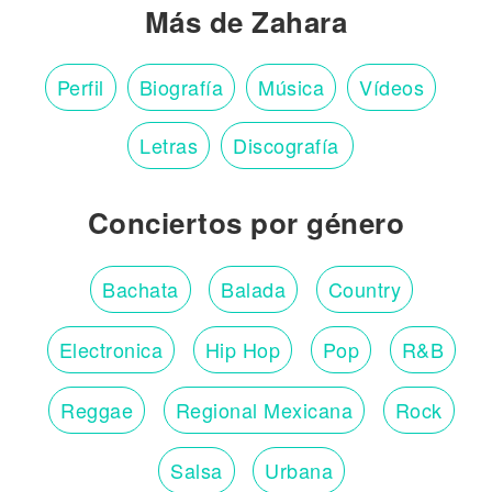
Más de Zahara
Perfil
Biografía
Música
Vídeos
Letras
Discografía
Conciertos por género
Bachata
Balada
Country
Electronica
Hip Hop
Pop
R&B
Reggae
Regional Mexicana
Rock
Salsa
Urbana