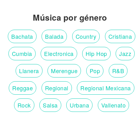
Música por género
Bachata
Balada
Country
Cristiana
Cumbia
Electronica
Hip Hop
Jazz
Llanera
Merengue
Pop
R&B
Reggae
Regional
Regional Mexicana
Rock
Salsa
Urbana
Vallenato