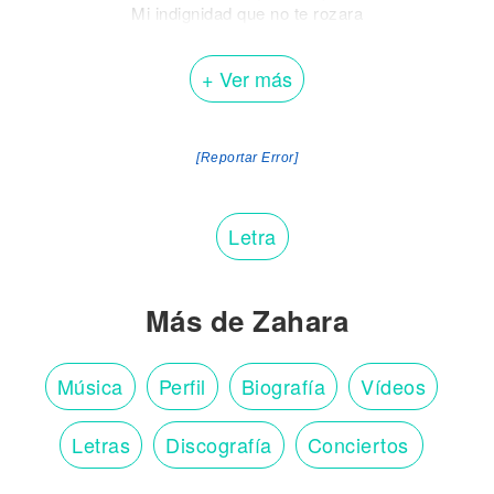
Mi indignidad que no te rozara
Nadie te conocerá
Te dormirás solo en tu absurdo redil
+ Ver más
No puedo ayudarme de ti
No voy a ser yo quien grabe tu adiós
Soy la que más se alegró
[Reportar Error]
Letra
Más de Zahara
Música
Perfil
Biografía
Vídeos
Letras
Discografía
Conciertos