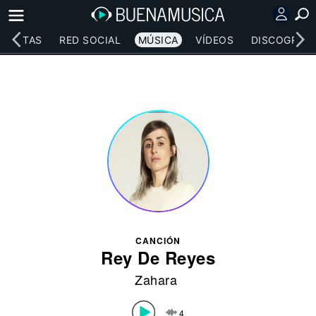
RTISTAS
RED SOCIAL
MÚSICA
VÍDEOS
DISCOGRAFÍ
CANCIÓN
Rey De Reyes
Zahara
4