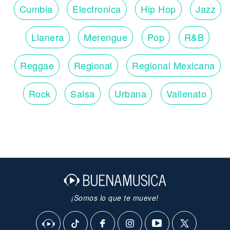
Cumbia
Electronica
Hip Hop
Jazz
Llanera
Merengue
Pop
R&B
Reggae
Regional
Regional Mexicana
Rock
Salsa
Urbana
Vallenato
¡Somos lo que te mueve!