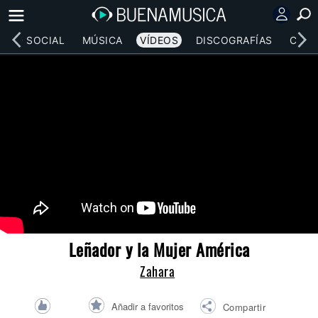
RED SOCIAL
MÚSICA
VÍDEOS
DISCOGRAFÍAS
CONC
Leñador y la Mujer América
Zahara
Añadir a favoritos
Compartir