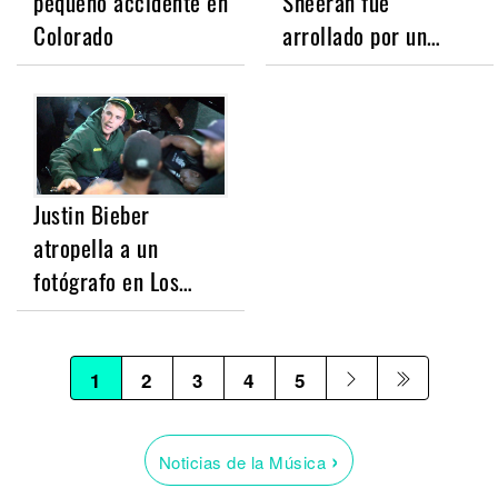
pequeño accidente en
Sheeran fue
Colorado
arrollado por un…
Justin Bieber
atropella a un
fotógrafo en Los…
1
2
3
4
5
›
Noticias de la Música