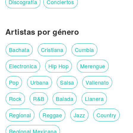
Discografía
Conciertos
Artistas por género
Bachata
Cristiana
Cumbia
Electronica
Hip Hop
Merengue
Pop
Urbana
Salsa
Vallenato
Rock
R&B
Balada
Llanera
Regional
Reggae
Jazz
Country
Regional Mexicana