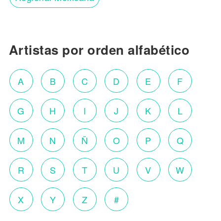
Artistas por orden alfabético
A
B
C
D
E
F
G
H
I
J
K
L
M
N
Ñ
O
P
Q
R
S
T
U
V
W
X
Y
Z
#