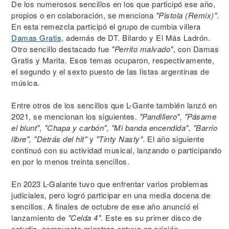
De los numerosos sencillos en los que participó ese año,
propios o en colaboración, se menciona
"Pistola (Remix)"
.
En esta remezcla participó el grupo de cumbia villera
Damas Gratis
, además de DT. Bilardo y El Más Ladrón.
Otro sencillo destacado fue
"Perrito malvado"
, con Damas
Gratis y Marita. Esos temas ocuparon, respectivamente,
el segundo y el sexto puesto de las listas argentinas de
música.
Entre otros de los sencillos que L-Gante también lanzó en
2021, se mencionan los siguientes.
"Pandillero", "Pásame
el blunt", "Chapa y carbón", "Mi banda encendida", "Barrio
libre", "Detrás del hit"
y
"Tinty Nasty"
. El año siguiente
continuó con su actividad musical, lanzando o participando
en por lo menos treinta sencillos.
En 2023 L-Galante tuvo que enfrentar varios problemas
judiciales, pero logró participar en una media docena de
sencillos. A finales de octubre de ese año anunció el
lanzamiento de
"Celda 4"
. Este es su primer disco de
estudio, compuesto mientras estuvo en prisión.