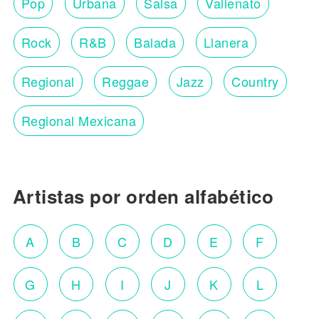
Pop
Urbana
Salsa
Vallenato
Rock
R&B
Balada
Llanera
Regional
Reggae
Jazz
Country
Regional Mexicana
Artistas por orden alfabético
A
B
C
D
E
F
G
H
I
J
K
L