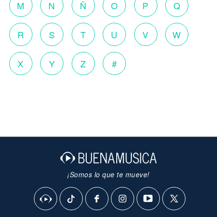
M
N
Ñ
O
P
Q
R
S
T
U
V
W
X
Y
Z
#
¡Somos lo que te mueve!