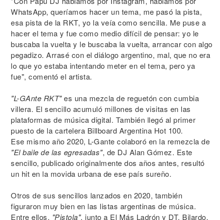
"Con Papu DJ hablamos por Instagram, hablamos por
WhatsApp, queríamos hacer un tema, me pasó la pista,
esa pista de la RKT, yo la veía como sencilla. Me puse a
hacer el tema y fue como medio difícil de pensar: yo le
buscaba la vuelta y le buscaba la vuelta, arrancar con algo
pegadizo. Arrasé con el diálogo argentino, mal, que no era
lo que yo estaba intentando meter en el tema, pero ya
fue", comentó el artista.
"L-GAnte RKT"
es una mezcla de reguetón con cumbia
villera. El sencillo acumuló millones de visitas en las
plataformas de música digital. También llegó al primer
puesto de la cartelera Billboard Argentina Hot 100.
Ese mismo año 2020, L-Gante colaboró en la remezcla de
"El baile de las egresadas"
, de DJ Alan Gómez. Este
sencillo, publicado originalmente dos años antes, resultó
un hit en la movida urbana de ese país sureño.
Otros de sus sencillos lanzados en 2020, también
figuraron muy bien en las listas argentinas de música.
Entre ellos,
"Pistola"
, junto a El Más Ladrón y DT. Bilardo.