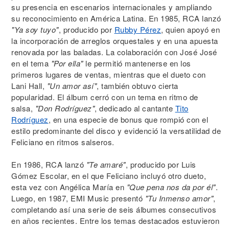
su presencia en escenarios internacionales y ampliando
su reconocimiento en América Latina. En 1985, RCA lanzó
"Ya soy tuyo"
, producido por
Rubby Pérez
, quien apoyó en
la incorporación de arreglos orquestales y en una apuesta
renovada por las baladas. La colaboración con José José
en el tema
"Por ella"
le permitió mantenerse en los
primeros lugares de ventas, mientras que el dueto con
Lani Hall,
"Un amor así"
, también obtuvo cierta
popularidad. El álbum cerró con un tema en ritmo de
salsa,
"Don Rodríguez"
, dedicado al cantante
Tito
Rodríguez
, en una especie de bonus que rompió con el
estilo predominante del disco y evidenció la versatilidad de
Feliciano en ritmos salseros.
En 1986, RCA lanzó
"Te amaré"
, producido por Luis
Gómez Escolar, en el que Feliciano incluyó otro dueto,
esta vez con Angélica María en
"Que pena nos da por él"
.
Luego, en 1987, EMI Music presentó
"Tu Inmenso amor"
,
completando así una serie de seis álbumes consecutivos
en años recientes. Entre los temas destacados estuvieron