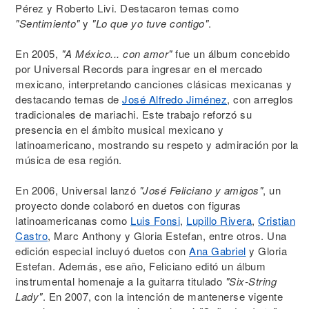
Pérez y Roberto Livi. Destacaron temas como
"Sentimiento"
y
"Lo que yo tuve contigo"
.
En 2005,
"A México... con amor"
fue un álbum concebido
por Universal Records para ingresar en el mercado
mexicano, interpretando canciones clásicas mexicanas y
destacando temas de
José Alfredo Jiménez
, con arreglos
tradicionales de mariachi. Este trabajo reforzó su
presencia en el ámbito musical mexicano y
latinoamericano, mostrando su respeto y admiración por la
música de esa región.
En 2006, Universal lanzó
"José Feliciano y amigos"
, un
proyecto donde colaboró en duetos con figuras
latinoamericanas como
Luis Fonsi
,
Lupillo Rivera
,
Cristian
Castro
, Marc Anthony y Gloria Estefan, entre otros. Una
edición especial incluyó duetos con
Ana Gabriel
y Gloria
Estefan. Además, ese año, Feliciano editó un álbum
instrumental homenaje a la guitarra titulado
"Six-String
Lady"
. En 2007, con la intención de mantenerse vigente