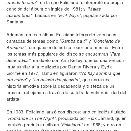
mundo te ama"
, en la que Feliciano reinterpretó su propia
canción del álbum en inglés de 1981; y
"Malas
costumbres"
, basada en
"Evil Ways"
, popularizada por
Santana.
Además, en este álbum Feliciano interpretó versiones
cantadas de temas como
"Samba pa ti"
y
"Concierto de
Aranjuez"
, enriqueciendo así su repertorio musical. Entre
los temas más populares del disco se encuentran
"Para
decir adiós"
, en dueto con Ann Kelley, que es una versión
muy similar a la realizada por Danny Rivera y Eydie
Gormé en 1977. También figuraron
"No hay sombra que
me cubra"
y
"La balada del pianista"
, que narra una
historia emotiva sobre la decadencia y tristeza de un
músico, reflejando a través de su letra la vulnerabilidad del
artista.
En 1983, Feliciano lanzó dos discos: uno en inglés titulado
"Romance In The Night"
, producido por Rick Jarrard, quien
también produjo su álbum
"Feliciano!"
en 1968; y otro en
español llamado
"Me enamoré"
, que le hizo obtener un