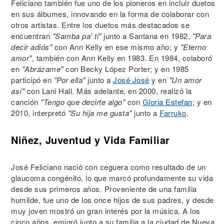
Feliciano también fue uno de los pioneros en incluir duetos
en sus álbumes, innovando en la forma de colaborar con
otros artistas. Entre los duetos más destacados se
encuentran
"Samba pa' ti"
junto a Santana en 1982,
"Para
decir adiós"
con Ann Kelly en ese mismo año; y
"Eterno
amor"
, también con Ann Kelly en 1983. En 1984, colaboró
en
"Abrázame"
con Becky López Porter; y en 1985
participó en
"Por ella"
junto a
José José
y en
"Un amor
así"
con Lani Hall. Más adelante, en 2000, realizó la
canción
"Tengo que decirte algo"
con
Gloria Estefan
; y en
2010, interpretó
"Su hija me gusta"
junto a
Farruko
.
Niñez, Juventud y Vida Familiar
José Feliciano nació con ceguera como resultado de un
glaucoma congénito, lo que marcó profundamente su vida
desde sus primeros años. Proveniente de una familia
humilde, fue uno de los once hijos de sus padres, y desde
muy joven mostró un gran interés por la música. A los
cinco años, emigró junto a su familia a la ciudad de Nueva