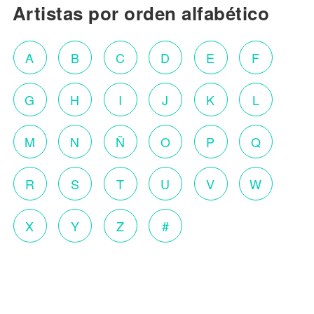
Artistas por orden alfabético
A
B
C
D
E
F
G
H
I
J
K
L
M
N
Ñ
O
P
Q
R
S
T
U
V
W
X
Y
Z
#