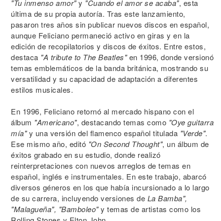
"Tu inmenso amor"
y
"Cuando el amor se acaba"
, esta
última de su propia autoría. Tras este lanzamiento,
pasaron tres años sin publicar nuevos discos en español,
aunque Feliciano permaneció activo en giras y en la
edición de recopilatorios y discos de éxitos. Entre estos,
destaca
"A tribute to The Beatles"
en 1996, donde versionó
temas emblemáticos de la banda británica, mostrando su
versatilidad y su capacidad de adaptación a diferentes
estilos musicales.
En 1996, Feliciano retornó al mercado hispano con el
álbum
"Americano"
, destacando temas como
"Oye guitarra
mía"
y una versión del flamenco español titulada
"Verde"
.
Ese mismo año, editó
"On Second Thought"
, un álbum de
éxitos grabado en su estudio, donde realizó
reinterpretaciones con nuevos arreglos de temas en
español, inglés e instrumentales. En este trabajo, abarcó
diversos géneros en los que había incursionado a lo largo
de su carrera, incluyendo versiones de
La Bamba",
"Malagueña", "Bamboleo"
y temas de artistas como los
Rolling Stones y Elton John.