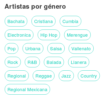
Artistas por género
Bachata
Cristiana
Cumbia
Electronica
Hip Hop
Merengue
Pop
Urbana
Salsa
Vallenato
Rock
R&B
Balada
Llanera
Regional
Reggae
Jazz
Country
Regional Mexicana