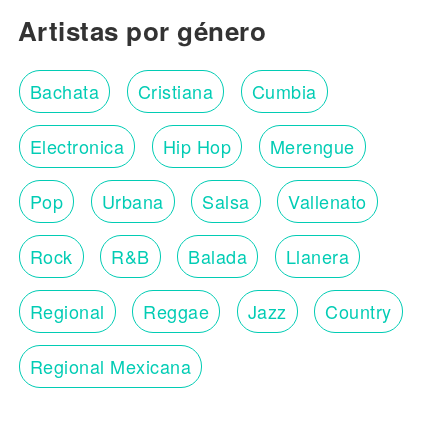
Artistas por género
Bachata
Cristiana
Cumbia
Electronica
Hip Hop
Merengue
Pop
Urbana
Salsa
Vallenato
Rock
R&B
Balada
Llanera
Regional
Reggae
Jazz
Country
Regional Mexicana