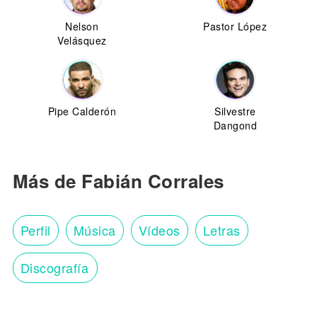
Nelson
Pastor López
Velásquez
Pipe Calderón
Silvestre
Dangond
Más de Fabián Corrales
Perfil
Música
Vídeos
Letras
Discografía