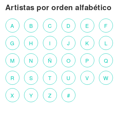
Artistas por orden alfabético
A
B
C
D
E
F
G
H
I
J
K
L
M
N
Ñ
O
P
Q
R
S
T
U
V
W
X
Y
Z
#