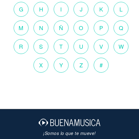
G
H
I
J
K
L
M
N
Ñ
O
P
Q
R
S
T
U
V
W
X
Y
Z
#
¡Somos lo que te mueve!