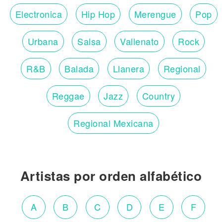
Electronica
Hip Hop
Merengue
Pop
Urbana
Salsa
Vallenato
Rock
R&B
Balada
Llanera
Regional
Reggae
Jazz
Country
Regional Mexicana
Artistas por orden alfabético
A
B
C
D
E
F