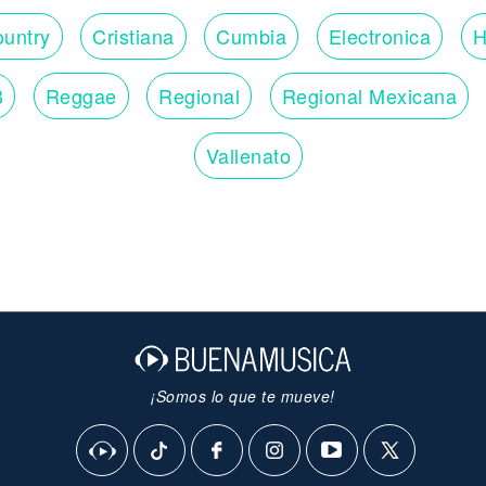
untry
Cristiana
Cumbia
Electronica
H
B
Reggae
Regional
Regional Mexicana
Vallenato
¡Somos lo que te mueve!