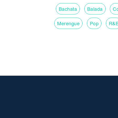
Bachata
Balada
Co
Merengue
Pop
R&