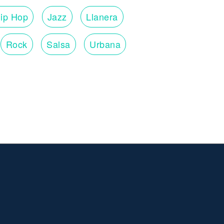
ip Hop
Jazz
Llanera
Rock
Salsa
Urbana