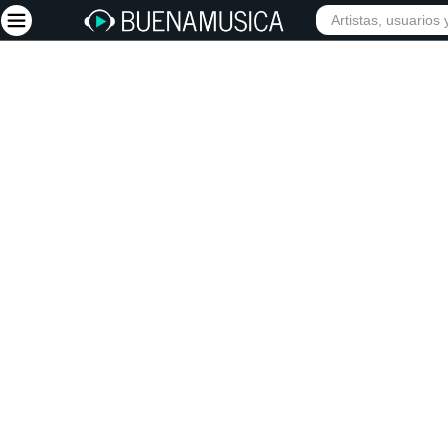
Iniciar sesión
Registrarse
Inicio
Artistas
Red Social
Música
Vídeos
Discografías
Letras
Conciertos