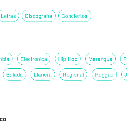
Letras
Discografía
Conciertos
mbia
Electronica
Hip Hop
Merengue
P
Balada
Llanera
Regional
Reggae
ico