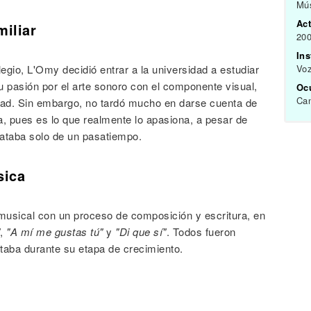
Mú
Act
miliar
200
In
egio, L'Omy decidió entrar a la universidad a estudiar
Vo
 pasión por el arte sonoro con el componente visual,
Oc
Can
idad. Sin embargo, no tardó mucho en darse cuenta de
a, pues es lo que realmente lo apasiona, a pesar de
ataba solo de un pasatiempo.
sica
usical con un proceso de composición y escritura, en
,
"A mí me gustas tú"
y
"Di que sí"
. Todos fueron
taba durante su etapa de crecimiento.