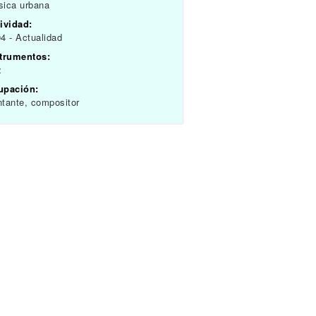
sica urbana
ividad:
4 - Actualidad
strumentos:
z
upación:
tante, compositor