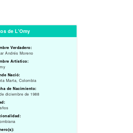
tos de L'Omy
mbre Verdadero:
ar Andrés Moreno
bre Artístico:
Omy
nde Nació:
ta Marta, Colombia
cha de Nacimiento:
de diciembre de 1988
ad:
 años
cionalidad:
lombiana
ero(s):