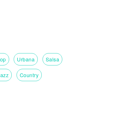
op
Urbana
Salsa
Jazz
Country