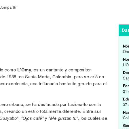
Compartir
Da
No
Om
Nom
L'
ido como
L'Omy
, es un cantante y compositor
Do
 de 1988, en Santa Marta, Colombia, pero se crió en
San
or excelencia, una influencia bastante grande para el
Fe
21 
Ed
énero urbano, se ha destacado por fusionarlo con la
37
, creando un estilo totalmente diferente. Entre sus
Na
Guayabo"
,
"Ojos café"
y
"Me gustas tú"
, los cuales se
Co
Gén