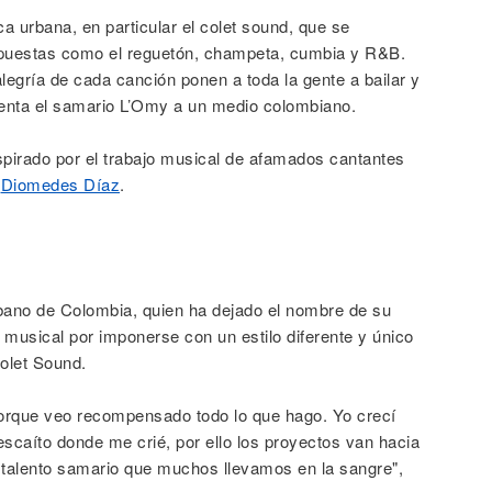
a urbana, en particular el colet sound, que se
ropuestas como el reguetón, champeta, cumbia y R&B.
 alegría de cada canción ponen a toda la gente a bailar y
uenta el samario L’Omy a un medio colombiano.
inspirado por el trabajo musical de afamados cantantes
y
Diomedes Díaz
.
ano de Colombia, quien ha dejado el nombre de su
ta musical por imponerse con un estilo diferente y único
olet Sound.
 porque veo recompensado todo lo que hago. Yo crecí
escaíto donde me crié, por ello los proyectos van hacia
l talento samario que muchos llevamos en la sangre",