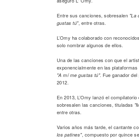
aseguró L' Omy.
Entre sus canciones, sobresalen
"La 
gustas tú"
, entre otras.
L’Omy ha colaborado con reconocido
solo nombrar algunos de ellos.
Una de las canciones con que el artis
exponencialmente en las plataformas 
"A mí me gustas tú"
. Fue ganador del
2012.
En 2013, L’Omy lanzó el compilatori
sobresalen las canciones, tituladas
"M
entre otras.
Varios años más tarde, el cantante co
los patines"
, compuesto por quince sen