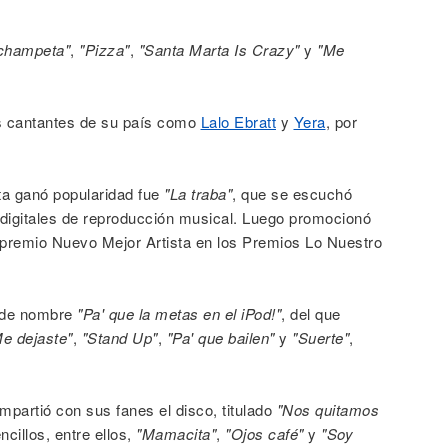
champeta"
,
"Pizza"
,
"Santa Marta Is Crazy"
y
"Me
s cantantes de su país como
Lalo Ebratt
y
Yera
, por
ta ganó popularidad fue
"La traba"
, que se escuchó
digitales de reproducción musical. Luego promocionó
 premio Nuevo Mejor Artista en los Premios Lo Nuestro
o de nombre
"Pa' que la metas en el iPod!"
, del que
e dejaste"
,
"Stand Up"
,
"Pa' que bailen"
y
"Suerte"
,
mpartió con sus fanes el disco, titulado
"Nos quitamos
cillos, entre ellos,
"Mamacita"
,
"Ojos café"
y
"Soy