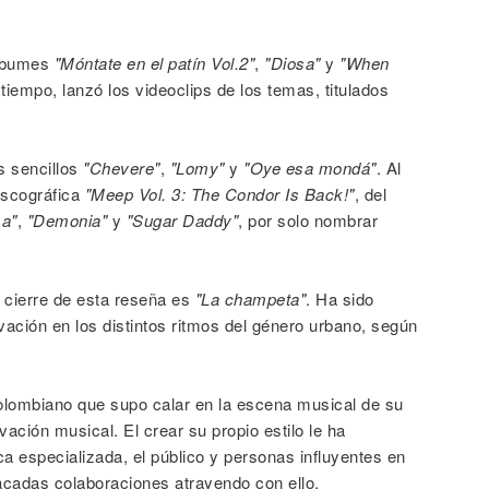
álbumes
"Móntate en el patín Vol.2"
,
"Diosa"
y
"When
tiempo, lanzó los videoclips de los temas, titulados
os sencillos
"Chevere"
,
"Lomy"
y
"Oye esa mondá"
. Al
discográfica
"Meep Vol. 3: The Condor Is Back!"
, del
a"
,
"Demonia"
y
"Sugar Daddy"
, por solo nombrar
 cierre de esta reseña es
"La champeta"
. Ha sido
ación en los distintos ritmos del género urbano, según
olombiano que supo calar en la escena musical de su
vación musical. El crear su propio estilo le ha
ica especializada, el público y personas influyentes en
cadas colaboraciones atrayendo con ello,