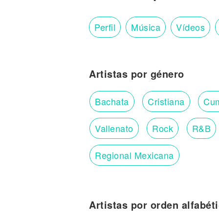
Perfil
Música
Vídeos
Artistas por género
Bachata
Cristiana
Cu
Vallenato
Rock
R&B
Regional Mexicana
Artistas por orden alfabét