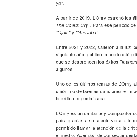
yo"
.
A partir de 2019, L’Omy estrenó los 
The Colets Cry"
. Para ese período de 
"Ojalá"
y
"Guayabo"
.
Entre 2021 y 2022, salieron a la luz l
siguiente año, publicó la producción 
que se desprenden los éxitos
"Ipanem
algunos.
Uno de los últimos temas de L’Omy al
sinónimo de buenas canciones e innov
la crítica especializada.
L’Omy es un cantante y compositor c
país, gracias a su talento vocal e inno
permitido llamar la atención de la crít
el medio. Además, de conseguir desta