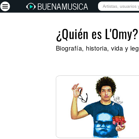
¿Quién es L'Omy?
Iniciar sesión
Registrarse
Biografía, historia, vida y 
Inicio
Artistas
Red Social
Música
Vídeos
Discografías
Letras
Conciertos