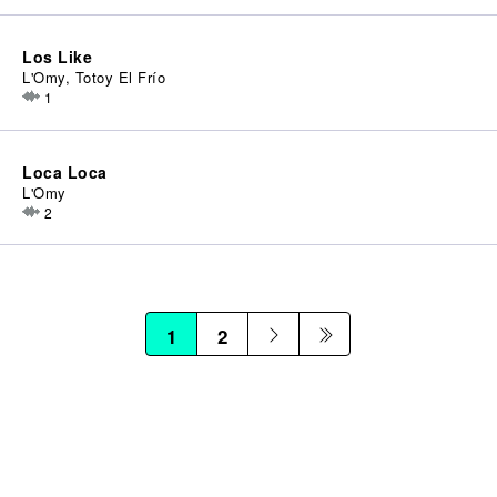
Los Like
L'Omy, Totoy El Frío
1
Loca Loca
L'Omy
2
1
2