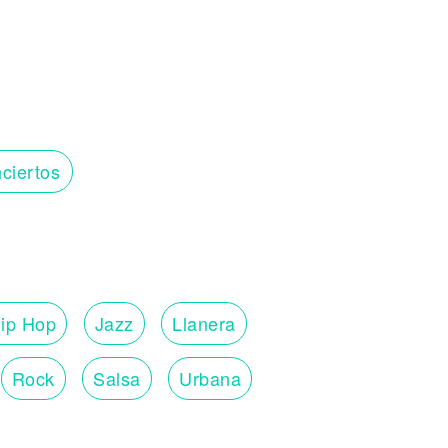
ciertos
ip Hop
Jazz
Llanera
Rock
Salsa
Urbana