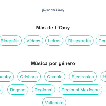
[Reportar Error]
Más de L'Omy
Biografía
Vídeos
Letras
Discografía
Con
Música por género
untry
Cristiana
Cumbia
Electronica
H
B
Reggae
Regional
Regional Mexicana
Vallenato