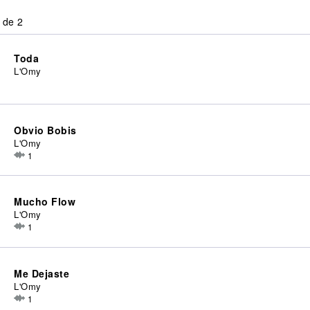
 de 2
Toda
L'Omy
Obvio Bobis
L'Omy
1
Mucho Flow
L'Omy
1
Me Dejaste
L'Omy
1