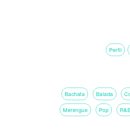
Perfil
Bachata
Balada
Co
Merengue
Pop
R&