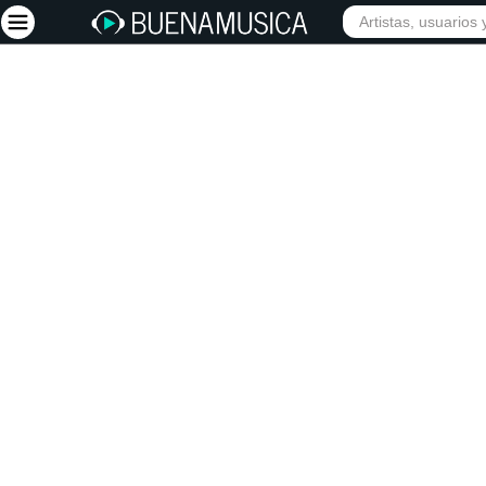
Iniciar sesión
Registrarse
Inicio
Artistas
Red Social
Música
Vídeos
Discografías
Letras
Conciertos