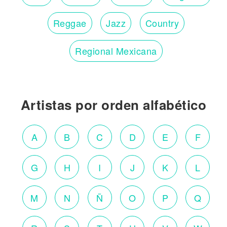
Reggae
Jazz
Country
Regional Mexicana
Artistas por orden alfabético
A
B
C
D
E
F
G
H
I
J
K
L
M
N
Ñ
O
P
Q