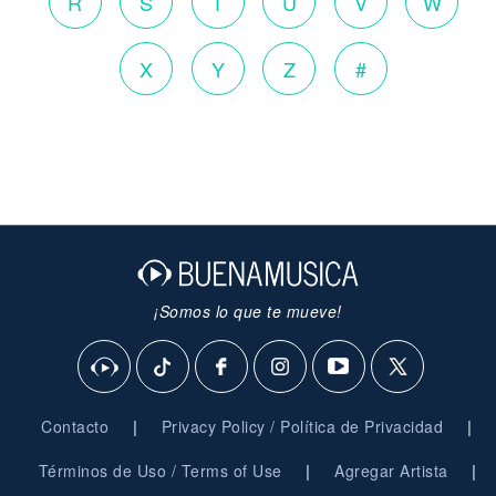
R
S
T
U
V
W
X
Y
Z
#
¡Somos lo que te mueve!
|
|
Contacto
Privacy Policy / Política de Privacidad
|
|
Términos de Uso / Terms of Use
Agregar Artista