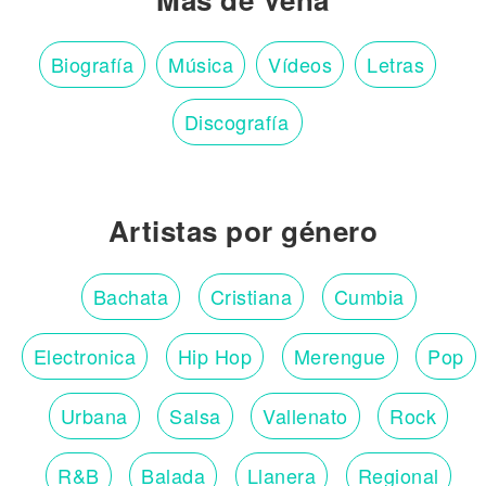
Biografía
Música
Vídeos
Letras
Discografía
Artistas por género
Bachata
Cristiana
Cumbia
Electronica
Hip Hop
Merengue
Pop
Urbana
Salsa
Vallenato
Rock
R&B
Balada
Llanera
Regional