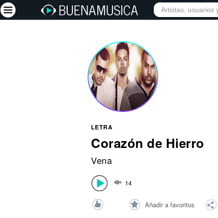
INICIO
ARTISTAS
Iniciar sesión
Registrarse
Inicio
Artistas
Red Social
LETRA
Música
Corazón de Hierro
Vídeos
Vena
Discografías
14
Letras
Conciertos
Añadir a favoritos