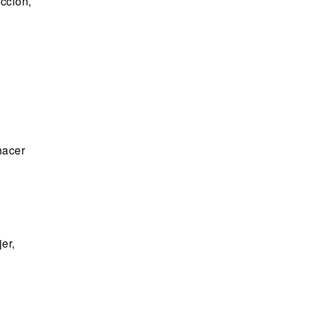
icción,
hacer
er,