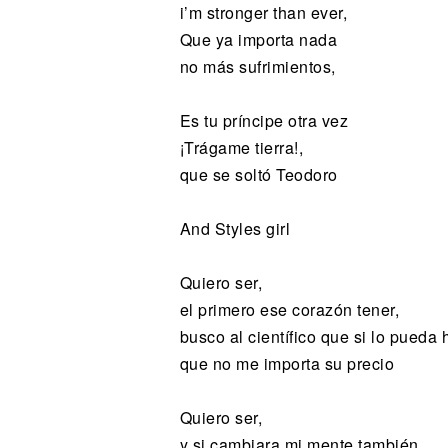
i’m stronger than ever,
Que ya importa nada
no más sufrimientos,
Es tu príncipe otra vez
¡Trágame tierra!,
que se soltó Teodoro
And Styles girl
Quiero ser,
el primero ese corazón tener,
busco al científico que si lo pueda 
que no me importa su precio
Quiero ser,
y si cambiara mi mente también,