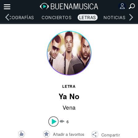
DISCOGRAFÍAS
CONCIERTOS
LETRAS
NOTICIAS
LETRA
Ya No
Vena
6
Añadir a favoritos
Compartir