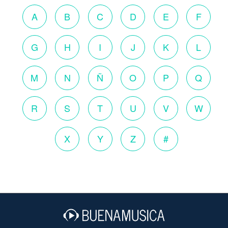
A
B
C
D
E
F
G
H
I
J
K
L
M
N
Ñ
O
P
Q
R
S
T
U
V
W
X
Y
Z
#