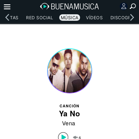
RTISTAS
RED SOCIAL
MÚSICA
VÍDEOS
DISCOGRAFÍ
CANCIÓN
Ya No
Vena
6