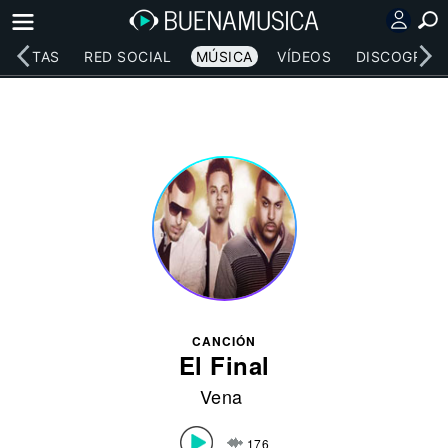
RTISTAS
RED SOCIAL
MÚSICA
VÍDEOS
DISCOGRAFÍ
CANCIÓN
El Final
Vena
176