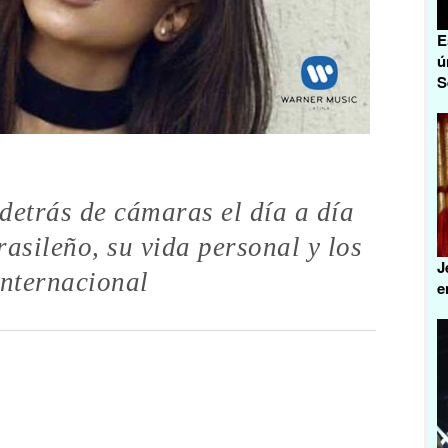
E
ú
S
detrás de cámaras el día a día
rasileño, su vida personal y los
J
internacional
e