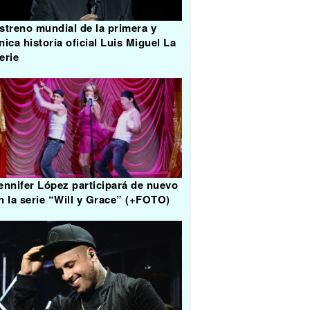
streno mundial de la primera y
nica historia oficial Luis Miguel La
erie
ennifer López participará de nuevo
n la serie “Will y Grace” (+FOTO)