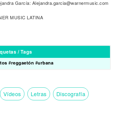
jandra García: Alejandra.garcia@warnermusic.com
ER MUSIC LATINA
iquetas / Tags
tos
#
reggaetón
#
urbana
Vídeos
Letras
Discografía