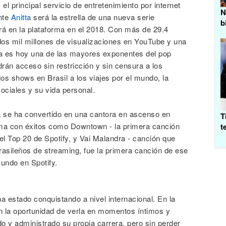
 el principal servicio de entretenimiento por internet
N
nte
Anitta
será la estrella de una nueva serie
b
rá en la plataforma en el 2018. Con más de 29.4
dos mil millones de visualizaciones en YouTube y una
tta es hoy una de las mayores exponentes del pop
drán acceso sin restricción y sin censura a los
los shows en Brasil a los viajes por el mundo, la
ociales y su vida personal.
 se ha convertido en una cantora en ascenso en
T
ama con éxitos como Downtown - la primera canción
t
el Top 20 de Spotify, y Vai Malandra - canción que
asileños de streaming, fue la primera canción de ese
undo en Spotify.
a estado conquistando a nivel internacional. En la
án la oportunidad de verla en momentos íntimos y
o y administrado su propia carrera, pero sin perder