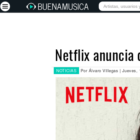
INICIO
ARTISTAS
Iniciar sesión
Registrarse
Netflix anuncia 
Inicio
Artistas
NOTICIAS
Por Álvaro Villegas | Jueves, 
Red Social
Música
Vídeos
Discografías
Letras
Conciertos