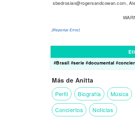
sbedrosian@rogersandcowan.com, Ale
WARN
[Reportar Error]
Et
#
Brasil
#
serie
#
documental
#
concier
Más de Anitta
Perfil
Biografía
Música
Conciertos
Noticias