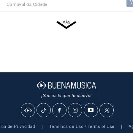
V
Carnaval da Cidade
¡Somos lo que te mueve!
|
|
ítica de Privacidad
Términos de Uso / Terms of Use
Ag