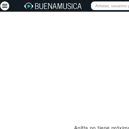
INICIO
ARTISTAS
Iniciar sesión
Registrarse
Inicio
Artistas
Red Social
Música
Vídeos
Discografías
Letras
Conciertos
Anitta no tiene próxi