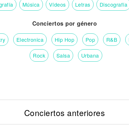
grafía
Música
Vídeos
Letras
Discografía
Conciertos por género
ry
Electronica
Hip Hop
Pop
R&B
Rock
Salsa
Urbana
Conciertos anteriores