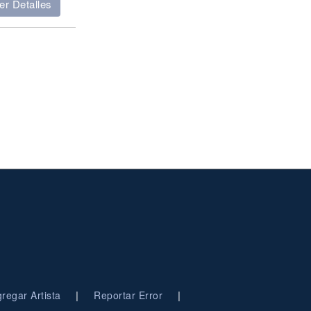
er Detalles
|
|
regar Artista
Reportar Error