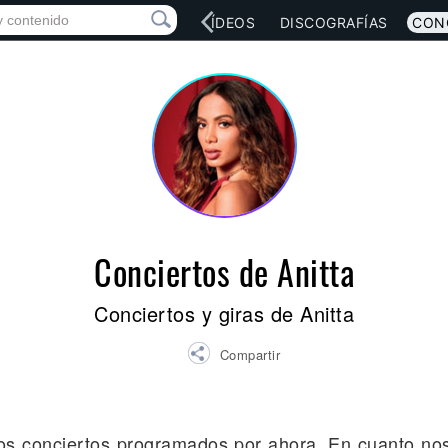
RED SOCIAL
MÚSICA
VÍDEOS
DISCOGRAFÍAS
CON
Conciertos de Anitta
Conciertos y giras de Anitta
Compartir
mos conciertos programados por ahora. En cuanto no