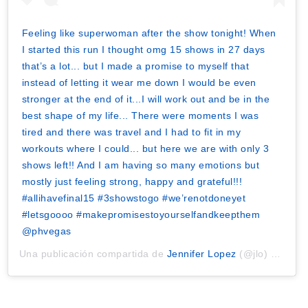
Feeling like superwoman after the show tonight! When
I started this run I thought omg 15 shows in 27 days
that’s a lot... but I made a promise to myself that
instead of letting it wear me down I would be even
stronger at the end of it...I will work out and be in the
best shape of my life... There were moments I was
tired and there was travel and I had to fit in my
workouts where I could... but here we are with only 3
shows left!! And I am having so many emotions but
mostly just feeling strong, happy and grateful!!!
#allihavefinal15 #3showstogo #we’renotdoneyet
#letsgoooo #makepromisestoyourselfandkeepthem
@phvegas
Una publicación compartida de
Jennifer Lopez
(@jlo) el
26 Se