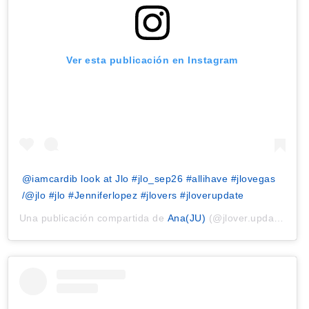
Ver esta publicación en Instagram
@iamcardib look at Jlo #jlo_sep26 #allihave #jlovegas
/@jlo #jlo #Jenniferlopez #jlovers #jloverupdate
Una publicación compartida de
Ana(JU)
(@jlover.update) el
2