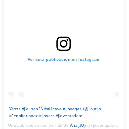
Ver esta publicación en Instagram
Yesss #jlo_sep26 #allihave #jlovegas /@jlo #jlo
#Jenniferlopez #jlovers #jloverupdate
Una publicación compartida de
Ana(JU)
(@jlover.update) el
2