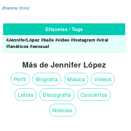
[Reportar Error]
Etiquetas / Tags
#
JenniferLópez
#
baile
#
vídeo
#
Instagram
#
viral
#
fanáticos
#
sensual
Más de Jennifer López
Perfil
Biografía
Música
Vídeos
Letras
Discografía
Conciertos
Noticias