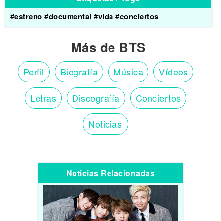
#
estreno
#
documental
#
vida
#
conciertos
Más de BTS
Perfil
Biografía
Música
Vídeos
Letras
Discografía
Conciertos
Noticias
Noticias Relacionadas