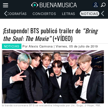
DISCOGRAFÍAS
CONCIERTOS
LETRAS
NOTICIAS
¡Estupendo! BTS publicó trailer de
“Bring
the Soul: The Movie”
(+VÍDEO)
NOTICIAS
Por Alexis Carmona | Viernes, 05 de julio de 2019
la banda surcoreana BTS se encuentra integrada por Jin, Suga, J-Hope, RM,