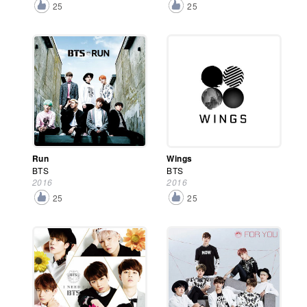
25
25
Run
Wings
BTS
BTS
2016
2016
25
25