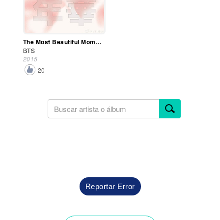
The Most Beautiful Moment In Life, Part 1
BTS
2015
20
Reportar Error