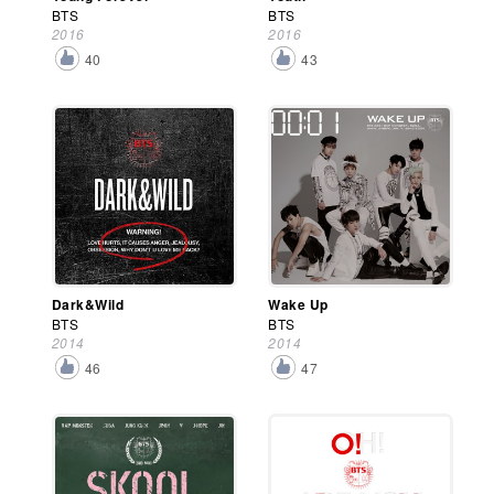
BTS
BTS
2016
2016
40
43
Dark&Wild
Wake Up
BTS
BTS
2014
2014
46
47