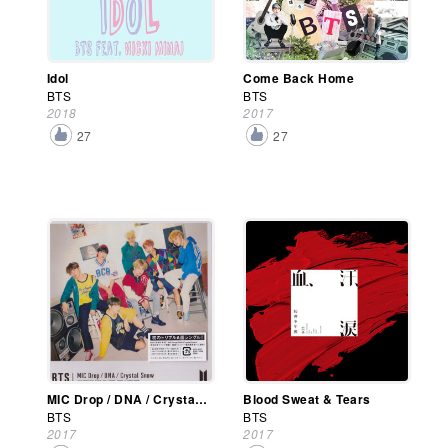
Idol
Come Back Home
BTS
BTS
2018
2017
27
27
MIC Drop / DNA / Crystal Snow
Blood Sweat & Tears
BTS
BTS
2017
2017