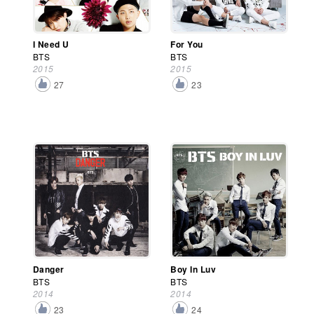
I Need U
For You
BTS
BTS
2015
2015
27
23
Danger
Boy In Luv
BTS
BTS
2014
2014
23
24