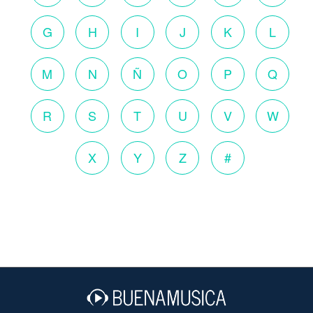
G
H
I
J
K
L
M
N
Ñ
O
P
Q
R
S
T
U
V
W
X
Y
Z
#