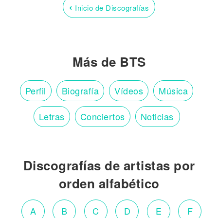
‹
Inicio de Discografías
Más de BTS
Perfil
Biografía
Vídeos
Música
Letras
Conciertos
Noticias
Discografías de artistas por
orden alfabético
A
B
C
D
E
F