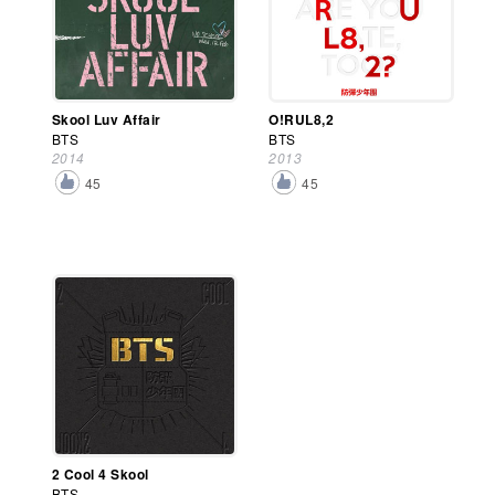
Skool Luv Affair
O!RUL8,2
BTS
BTS
2014
2013
45
45
2 Cool 4 Skool
BTS