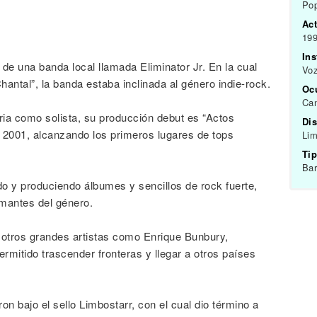
Pop
Act
199
In
 una banda local llamada Eliminator Jr. En la cual
Voz
antal”, la banda estaba inclinada al género indie-rock.
Oc
Can
toria como solista, su producción debut es “Actos
Dis
en 2001, alcanzando los primeros lugares de tops
Lim
Tip
Bar
 y produciendo álbumes y sencillos de rock fuerte,
amantes del género.
tros grandes artistas como Enrique Bunbury,
ermitido trascender fronteras y llegar a otros países
n bajo el sello Limbostarr, con el cual dio término a