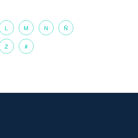
L
M
N
Ñ
Z
#