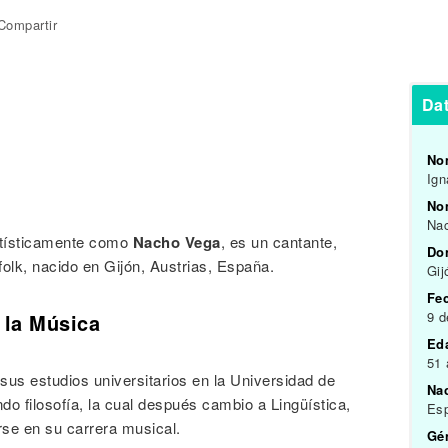
Compartir
Da
No
Ign
Nom
Na
tísticamente como
Nacho Vega
, es un cantante,
Do
olk, nacido en Gijón, Austrias, España.
Gij
Fe
9 d
 la Música
Ed
51
sus estudios universitarios en la Universidad de
Na
ndo filosofía, la cual después cambio a Lingüística,
Es
rse en su carrera musical.
Gén