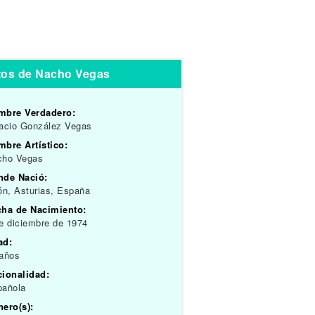
tos de Nacho Vegas
mbre Verdadero:
acio González Vegas
bre Artístico:
cho Vegas
nde Nació:
ón, Asturias, España
cha de Nacimiento:
e diciembre de 1974
ad:
 años
cionalidad:
pañola
ero(s):