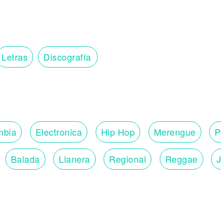
Letras
Discografía
mbia
Electronica
Hip Hop
Merengue
P
Balada
Llanera
Regional
Reggae