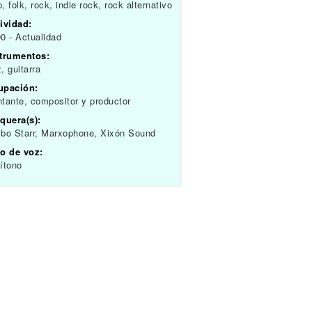
, folk, rock, indie rock, rock alternativo
ividad:
0 - Actualidad
strumentos:
, guitarra
upación:
tante, compositor y productor
quera(s):
bo Starr, Marxophone, Xixón Sound
o de voz:
ítono