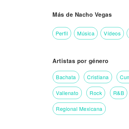
Más de Nacho Vegas
Perfil
Música
Vídeos
Artistas por género
Bachata
Cristiana
Cu
Vallenato
Rock
R&B
Regional Mexicana