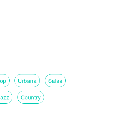
op
Urbana
Salsa
Jazz
Country