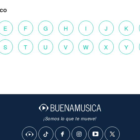
ico
E
F
G
H
I
J
K
S
T
U
V
W
X
Y
¡Somos lo que te mueve!