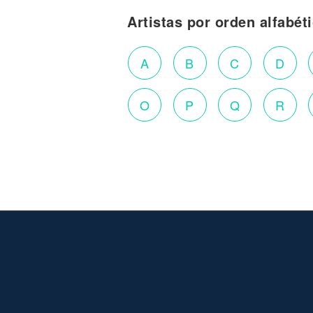
Artistas por orden alfabét
A
B
C
D
O
P
Q
R