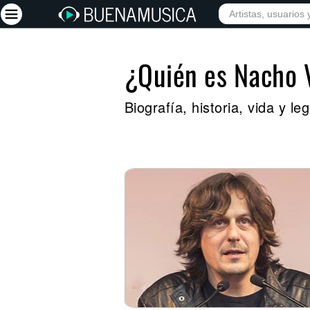
¿Quién es Nacho 
Iniciar sesión
Registrarse
Biografía, historia, vida y 
Inicio
Artistas
Red Social
Música
Vídeos
Discografías
Letras
Conciertos