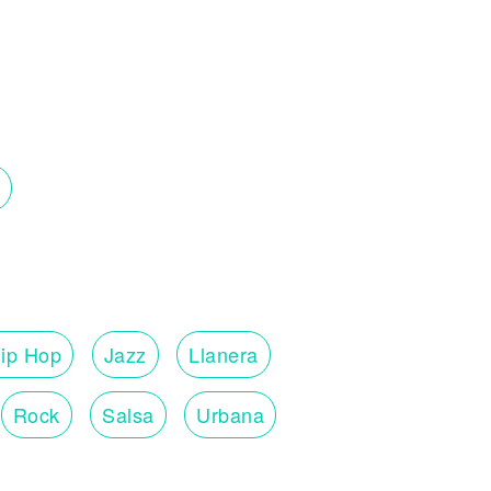
ip Hop
Jazz
Llanera
Rock
Salsa
Urbana