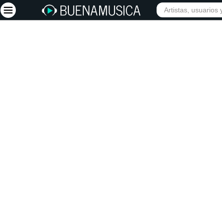
Iniciar sesión
Registrarse
Inicio
Artistas
Red Social
Música
Vídeos
Discografías
Letras
Conciertos