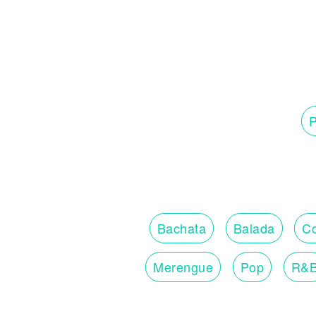
P
Bachata
Balada
Co
Merengue
Pop
R&