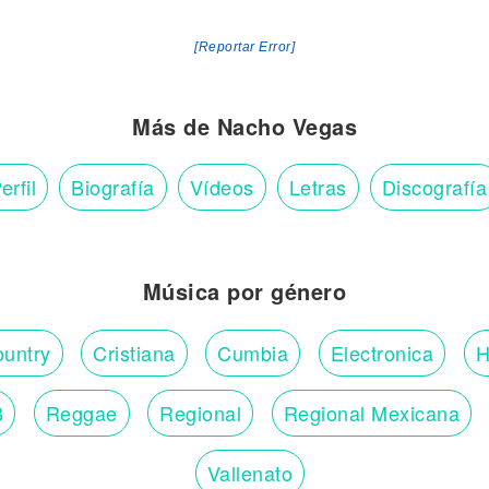
[Reportar Error]
Más de Nacho Vegas
erfil
Biografía
Vídeos
Letras
Discografía
Música por género
untry
Cristiana
Cumbia
Electronica
H
B
Reggae
Regional
Regional Mexicana
Vallenato