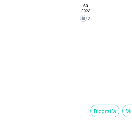
63
2022
2
Biografía
Mú