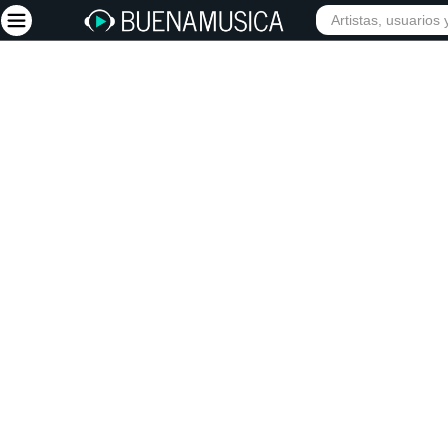
Iniciar sesión
Registrarse
Inicio
Artistas
Red Social
Música
Vídeos
Discografías
Letras
Conciertos