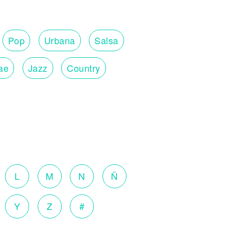
Pop
Urbana
Salsa
ae
Jazz
Country
L
M
N
Ñ
Y
Z
#