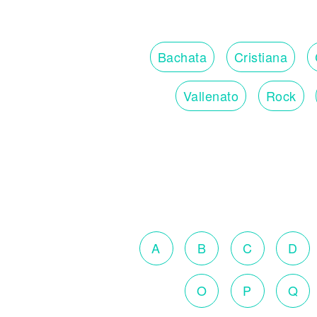
Bachata
Cristiana
Vallenato
Rock
A
B
C
D
O
P
Q