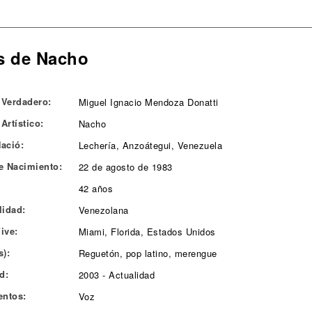
s de Nacho
Verdadero:
Miguel Ignacio Mendoza Donatti
Artístico:
Nacho
ació:
Lechería, Anzoátegui, Venezuela
e Nacimiento:
22 de agosto de 1983
42 años
lidad:
Venezolana
ive:
Miami, Florida, Estados Unidos
s):
Reguetón, pop latino, merengue
d:
2003 - Actualidad
entos:
Voz