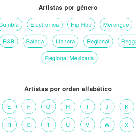
Artistas por género
Cumbia
Electronica
Hip Hop
Merengue
R&B
Balada
Llanera
Regional
Regg
Regional Mexicana
Artistas por orden alfabético
E
F
G
H
I
J
K
R
S
T
U
V
W
X