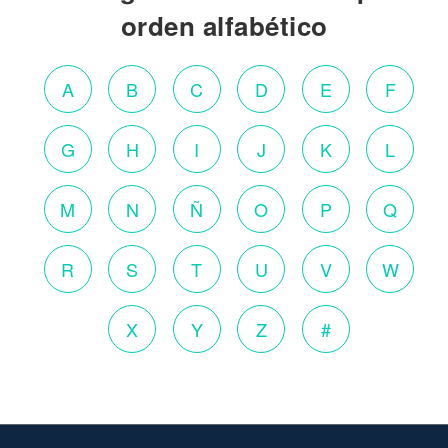
orden alfabético
A
B
C
D
E
F
G
H
I
J
K
L
M
N
Ñ
O
P
Q
R
S
T
U
V
W
X
Y
Z
#