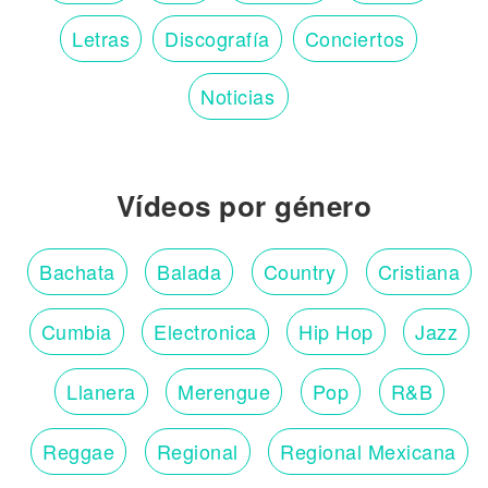
Letras
Discografía
Conciertos
Noticias
Vídeos por género
Bachata
Balada
Country
Cristiana
Cumbia
Electronica
Hip Hop
Jazz
Llanera
Merengue
Pop
R&B
Reggae
Regional
Regional Mexicana