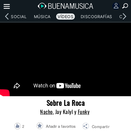
RED SOCIAL
MÚSICA
VÍDEOS
DISCOGRAFÍAS
CONC
Sobre La Roca
Nacho
, Jay Kalyl y
Funky
Añadir a favoritos
2
Compartir