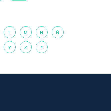
o
L
M
N
Ñ
Y
Z
#