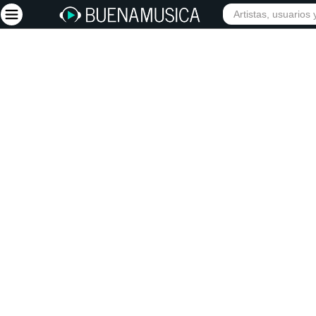
INIC
Iniciar sesión
Registrarse
Inicio
Artistas
Red Social
Música
Vídeos
Discografías
Letras
Conciertos