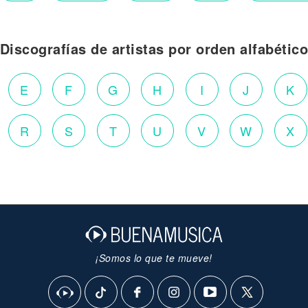
Discografías de artistas por orden alfabétic
E
F
G
H
I
J
K
R
S
T
U
V
W
X
¡Somos lo que te mueve!