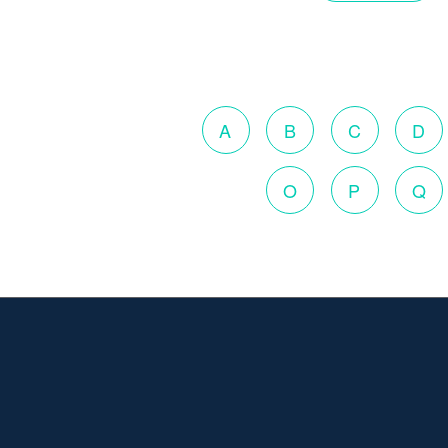
A
B
C
D
O
P
Q