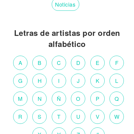
Noticias
Letras de artistas por orden
alfabético
A
B
C
D
E
F
G
H
I
J
K
L
M
N
Ñ
O
P
Q
R
S
T
U
V
W