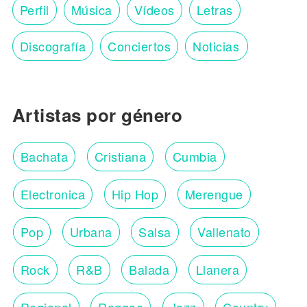
Perfil
Música
Vídeos
Letras
Discografía
Conciertos
Noticias
Artistas por género
Bachata
Cristiana
Cumbia
Electronica
Hip Hop
Merengue
Pop
Urbana
Salsa
Vallenato
Rock
R&B
Balada
Llanera