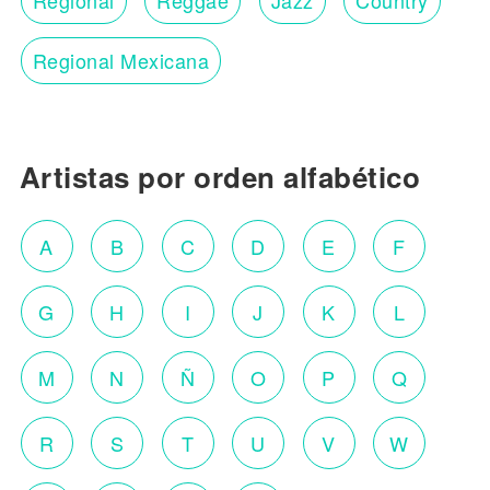
Regional
Reggae
Jazz
Country
Regional Mexicana
Artistas por orden alfabético
A
B
C
D
E
F
G
H
I
J
K
L
M
N
Ñ
O
P
Q
R
S
T
U
V
W