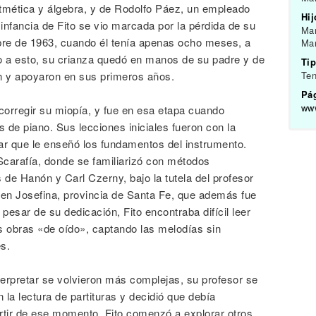
ritmética y álgebra, y de Rodolfo Páez, un empleado
Hij
 infancia de Fito se vio marcada por la pérdida de su
Mar
mbre de 1963, cuando él tenía apenas ocho meses, a
Mar
 a esto, su crianza quedó en manos de su padre y de
Tip
on y apoyaron en sus primeros años.
Ten
Pág
www
 corregir su miopía, y fue en esa etapa cuando
 de piano. Sus lecciones iniciales fueron con la
ar que le enseñó los fundamentos del instrumento.
o Scarafía, donde se familiarizó con métodos
 de Hanón y Carl Czerny, bajo la tutela del profesor
en Josefina, provincia de Santa Fe, que además fue
esar de su dedicación, Fito encontraba difícil leer
s obras «de oído», captando las melodías sin
s.
erpretar se volvieron más complejas, su profesor se
la lectura de partituras y decidió que debía
rtir de ese momento, Fito comenzó a explorar otros