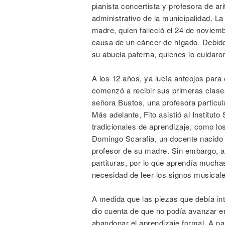
pianista concertista y profesora de a
administrativo de la municipalidad. La
madre, quien falleció el 24 de novie
causa de un cáncer de hígado. Debido
su abuela paterna, quienes lo cuidar
A los 12 años, ya lucía anteojos para
comenzó a recibir sus primeras clases
señora Bustos, una profesora particul
Más adelante, Fito asistió al Institut
tradicionales de aprendizaje, como los
Domingo Scarafia, un docente nacido 
profesor de su madre. Sin embargo, a p
partituras, por lo que aprendía mucha
necesidad de leer los signos musicale
A medida que las piezas que debía int
dio cuenta de que no podía avanzar en 
abandonar el aprendizaje formal. A pa