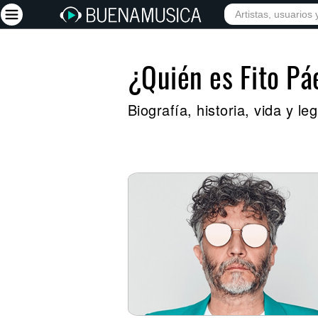
¿Quién es Fito Pá
Iniciar sesión
Registrarse
Biografía, historia, vida y l
Inicio
Artistas
Red Social
Música
Vídeos
Discografías
Letras
Conciertos