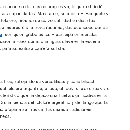
un concurso de música progresiva, lo que le brindó
sus capacidades. Más tarde, se unió a El Banquete y
folclore, mostrando su versatilidad en distintos
 se incorporó a la trova rosarina, destacándose por su
to
, con quien grabó éxitos y participó en recitales
lidaron a Páez como una figura clave en la escena
 para su exitosa carrera solista.
tilos, reflejando su versatilidad y sensibilidad
l folclore argentino, el pop, el rock, el piano rock y el
terístico que ha dejado una huella significativa en la
u influencia del folclore argentino y del tango aporta
dad propia a su música, fusionando tradiciones
áneos.
melodías emotivas, arreglos elaborados y un uso