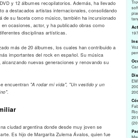
Tro
3 DVD y 12 álbumes recopilatorios. Además, ha llevado
sof
o a destacados artistas internacionales, consolidando
pia
allá de su faceta como músico, también ha incursionado
tan
 y, en ocasiones, actor, y ha publicado obras como
Act
ferentes disciplinas artísticas.
197
In
nzado más de 20 álbumes, los cuales han contribuido a
Voz
per
más importantes del rock en español. Su música
Oc
te, alcanzando nuevas generaciones y renovando su
Can
Dis
EMI
se encuentran
"A rodar mi vida", "Un vestido y un
200
ino"
.
200
Có
Fab
miliar
Ric
201
(20
 una ciudad argentina donde desde muy joven se
Pa
arte. Es hijo de Margarita Zulema Ávalos, quien fue
Mar