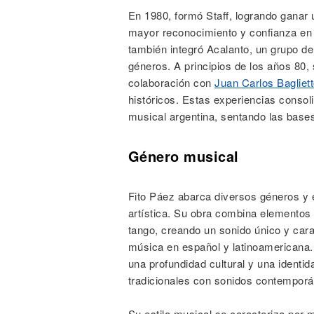
En 1980, formó Staff, logrando ganar 
mayor reconocimiento y confianza en 
también integró Acalanto, un grupo de 
géneros. A principios de los años 80,
colaboración con
Juan Carlos Bagliet
históricos. Estas experiencias conso
musical argentina, sentando las bases
Género musical
Fito Páez abarca diversos géneros y es
artística. Su obra combina elementos de
tango, creando un sonido único y carac
música en español y latinoamericana. S
una profundidad cultural y una identi
tradicionales con sonidos contempor
Su estilo musical se caracteriza por 