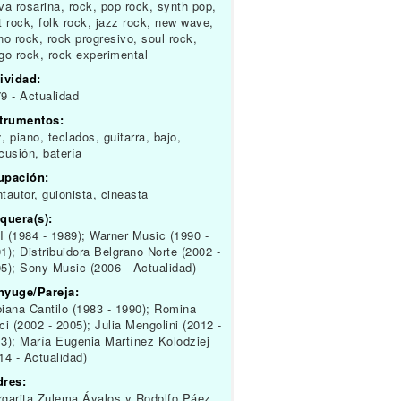
va rosarina, rock, pop rock, synth pop,
t rock, folk rock, jazz rock, new wave,
no rock, rock progresivo, soul rock,
go rock, rock experimental
ividad:
9 - Actualidad
strumentos:
, piano, teclados, guitarra, bajo,
cusión, batería
upación:
tautor, guionista, cineasta
quera(s):
 (1984 - 1989); Warner Music (1990 -
1); Distribuidora Belgrano Norte (2002 -
5); Sony Music (2006 - Actualidad)
nyuge/Pareja:
iana Cantilo (1983 - 1990); Romina
ci (2002 - 2005); Julia Mengolini (2012 -
3); María Eugenia Martínez Kolodziej
14 - Actualidad)
dres:
garita Zulema Ávalos y Rodolfo Páez