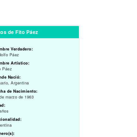
os de Fito Páez
mbre Verdadero:
olfo Páez
bre Artístico:
o Páez
nde Nació:
ario, Argentina
cha de Nacimiento:
de marzo de 1963
ad:
 años
cionalidad:
entina
ero(s):