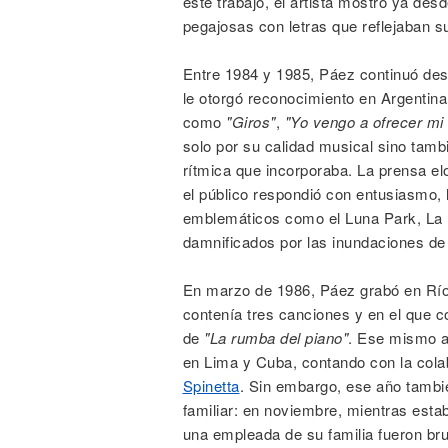
este trabajo, el artista mostró ya de
pegajosas con letras que reflejaban su
Entre 1984 y 1985, Páez continuó des
le otorgó reconocimiento en Argentina
como
"Giros"
,
"Yo vengo a ofrecer mi
solo por su calidad musical sino tambi
rítmica que incorporaba. La prensa e
el público respondió con entusiasmo, 
emblemáticos como el Luna Park, La F
damnificados por las inundaciones de
En marzo de 1986, Páez grabó en Río
contenía tres canciones y en el que 
de
"La rumba del piano"
. Ese mismo a
en Lima y Cuba, contando con la cola
Spinetta
. Sin embargo, ese año tambi
familiar: en noviembre, mientras estab
una empleada de su familia fueron b