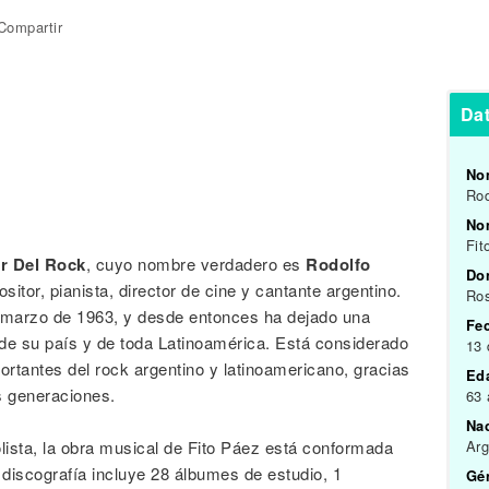
Compartir
Dat
No
Rod
Nom
Fit
r Del Rock
, cuyo nombre verdadero es
Rodolfo
Do
tor, pianista, director de cine y cantante argentino.
Ros
e marzo de 1963, y desde entonces ha dejado una
Fe
 de su país y de toda Latinoamérica. Está considerado
13 
tantes del rock argentino y latinoamericano, gracias
Ed
as generaciones.
63
Na
lista, la obra musical de Fito Páez está conformada
Arg
 discografía incluye 28 álbumes de estudio, 1
Gén