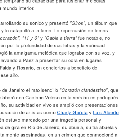
sde temprano su capacidad para fusionar melodías
 mundo interior.
arrollando su sonido y presentó
"Giros"
, un álbum que
 y lo catapultó a la fama. La repercusión de temas
 corazón"
,
"11 y 6"
y
"Cable a tierra"
fue notable, no
én por la profundidad de sus letras y la variedad
logió la amalgama melódica que lograba con su voz, y
llevando a Páez a presentar su obra en lugares
alda y Rosario, en conciertos a beneficio de
 ese año.
 de Janeiro el maxisencillo
"Corazón clandestino"
, que
colaboró con Caetano Veloso en la versión en portugués
ño, su actividad en vivo se amplió con presentaciones
boración de artistas como
Charly García
y
Luis Alberto
én estuvo marcado por una tragedia personal y
a de gira en Río de Janeiro, su abuela, su tía abuela y
rutalmente asesinadas, en un crimen que conmocionó a