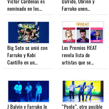
Víctor Cárdenas es
DaVido, Obrinn y
nominado en los…
Farruko unen…
Big Soto se unió con
Los Premios HEAT
Farruko y Kobi
revela lista de
Cantillo en un…
artistas que se…
J Balvin y Farruko le
“Ponle”, otro posible