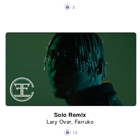
3
Solo Remix
Lary Over, Farruko
12