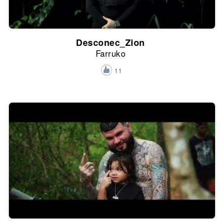
Desconec_Zion
Farruko
11