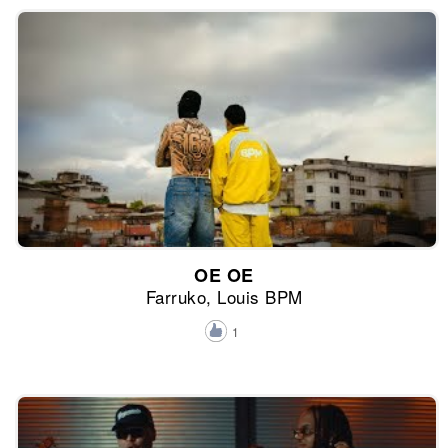
OE OE
Farruko, Louis BPM
1