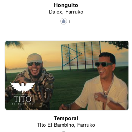
Honguito
Dalex, Farruko
1
Temporal
Tito El Bambino, Farruko