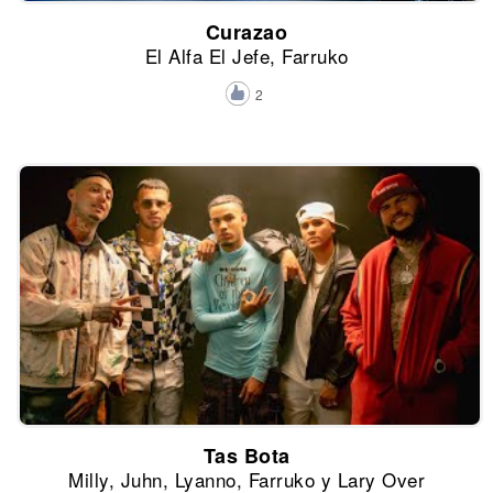
Curazao
El Alfa El Jefe, Farruko
2
Tas Bota
Milly, Juhn, Lyanno, Farruko y Lary Over