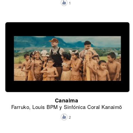
1
Canaima
Farruko, Louis BPM y Sinfónica Coral Kanaimö
2