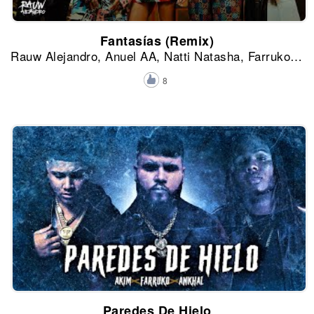
Fantasías (Remix)
Rauw Alejandro, Anuel AA, Natti Natasha, Farruko y Lunay
8
Paredes De Hielo