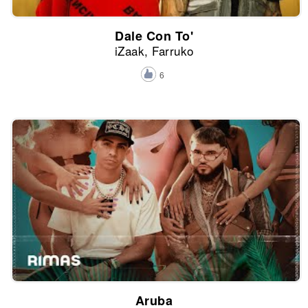
Dale Con To'
iZaak, Farruko
6
Aruba