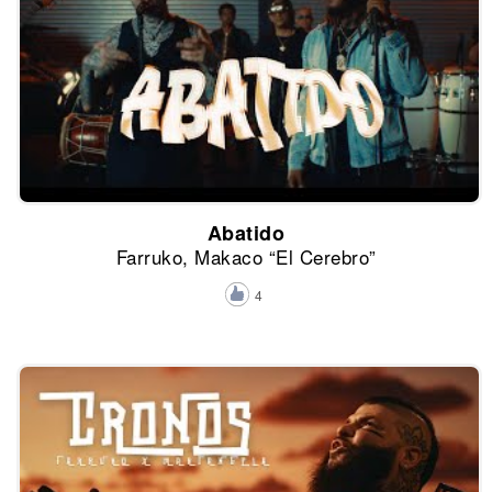
Abatido
Farruko, Makaco “El Cerebro”
4