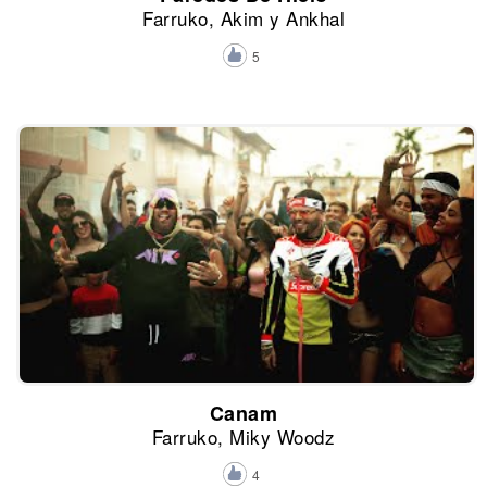
Farruko, Akim y Ankhal
5
Canam
Farruko, Miky Woodz
4