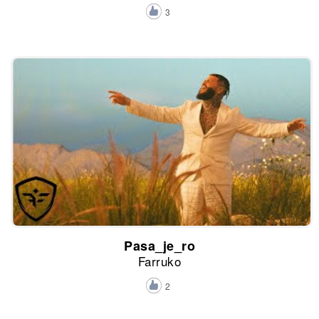
3
Pasa_je_ro
Farruko
2