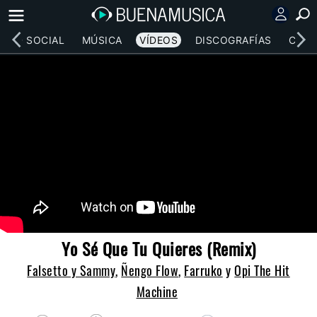
RED SOCIAL
MÚSICA
VÍDEOS
DISCOGRAFÍAS
CONC
Yo Sé Que Tu Quieres (Remix)
Falsetto y Sammy
,
Ñengo Flow
,
Farruko
y
Opi The Hit
Machine