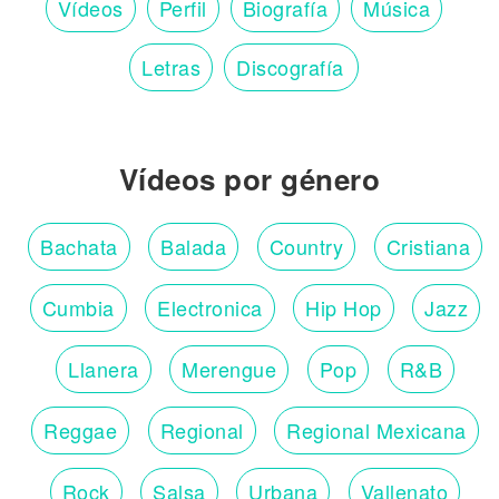
Vídeos
Perfil
Biografía
Música
Letras
Discografía
Vídeos por género
Bachata
Balada
Country
Cristiana
Cumbia
Electronica
Hip Hop
Jazz
Llanera
Merengue
Pop
R&B
Reggae
Regional
Regional Mexicana
Rock
Salsa
Urbana
Vallenato