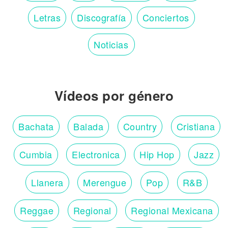
Letras
Discografía
Conciertos
Noticias
Vídeos por género
Bachata
Balada
Country
Cristiana
Cumbia
Electronica
Hip Hop
Jazz
Llanera
Merengue
Pop
R&B
Reggae
Regional
Regional Mexicana