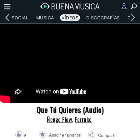
RED SOCIAL
MÚSICA
VÍDEOS
DISCOGRAFÍAS
CONC
Que Tú Quieres (Audio)
Ñengo Flow
,
Farruko
Añadir a favoritos
9
Compartir