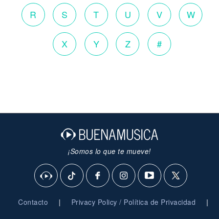
R
S
T
U
V
W
X
Y
Z
#
¡Somos lo que te mueve!
|
|
Contacto
Privacy Policy / Política de Privacidad