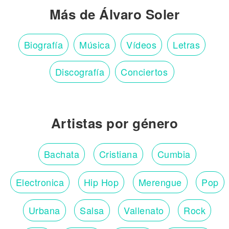
Más de Álvaro Soler
Biografía
Música
Vídeos
Letras
Discografía
Conciertos
Artistas por género
Bachata
Cristiana
Cumbia
Electronica
Hip Hop
Merengue
Pop
Urbana
Salsa
Vallenato
Rock