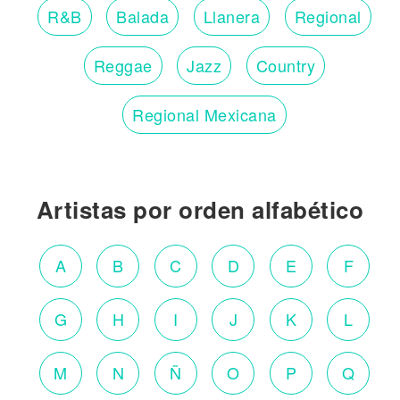
R&B
Balada
Llanera
Regional
Reggae
Jazz
Country
Regional Mexicana
Artistas por orden alfabético
A
B
C
D
E
F
G
H
I
J
K
L
M
N
Ñ
O
P
Q