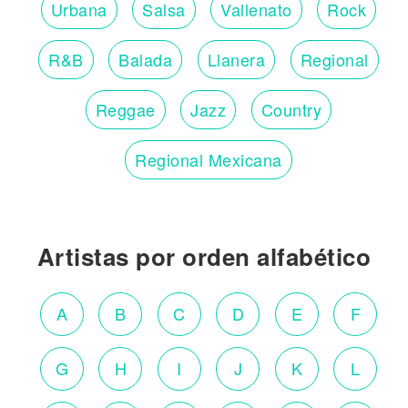
Urbana
Salsa
Vallenato
Rock
R&B
Balada
Llanera
Regional
Reggae
Jazz
Country
Regional Mexicana
Artistas por orden alfabético
A
B
C
D
E
F
G
H
I
J
K
L