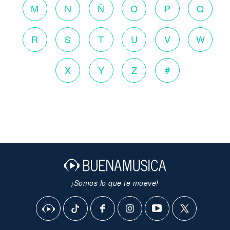
M
N
Ñ
O
P
Q
R
S
T
U
V
W
X
Y
Z
#
¡Somos lo que te mueve!