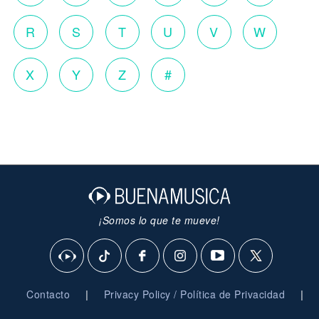
R
S
T
U
V
W
X
Y
Z
#
¡Somos lo que te mueve!
|
|
Contacto
Privacy Policy / Política de Privacidad