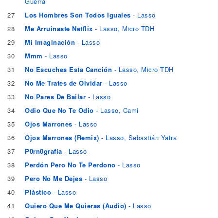
Guerra
27
Los Hombres Son Todos Iguales
- Lasso
28
Me Arruinaste Netflix
- Lasso, Micro TDH
29
Mi Imaginación
- Lasso
30
Mmm
- Lasso
31
No Escuches Esta Canción
- Lasso, Micro TDH
32
No Me Trates de Olvidar
- Lasso
33
No Pares De Bailar
- Lasso
34
Odio Que No Te Odio
- Lasso, Cami
35
Ojos Marrones
- Lasso
36
Ojos Marrones (Remix)
- Lasso, Sebastián Yatra
37
P0rn0grafía
- Lasso
38
Perdón Pero No Te Perdono
- Lasso
39
Pero No Me Dejes
- Lasso
40
Plástico
- Lasso
41
Quiero Que Me Quieras (Audio)
- Lasso