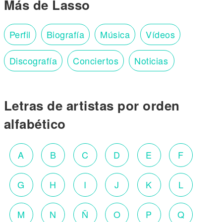
Más de Lasso
Perfil
Biografía
Música
Vídeos
Discografía
Conciertos
Noticias
Letras de artistas por orden
alfabético
A
B
C
D
E
F
G
H
I
J
K
L
M
N
Ñ
O
P
Q