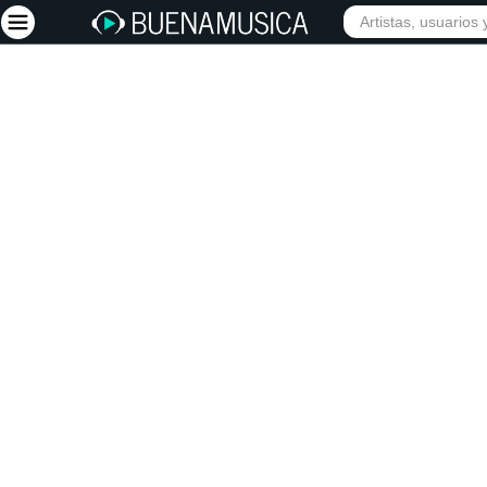
Iniciar sesión
Registrarse
Inicio
Artistas
Red Social
Música
Vídeos
Discografías
Letras
Conciertos