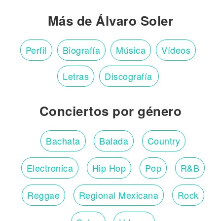
Más de Álvaro Soler
Perfil
Biografía
Música
Vídeos
Letras
Discografía
Conciertos por género
Bachata
Balada
Country
Electronica
Hip Hop
Pop
R&B
Reggae
Regional Mexicana
Rock