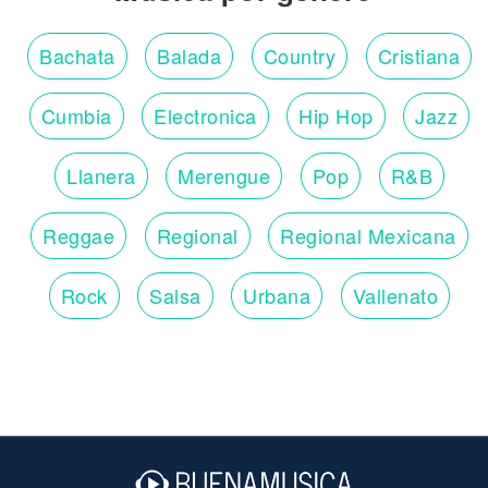
Bachata
Balada
Country
Cristiana
Cumbia
Electronica
Hip Hop
Jazz
Llanera
Merengue
Pop
R&B
Reggae
Regional
Regional Mexicana
Rock
Salsa
Urbana
Vallenato