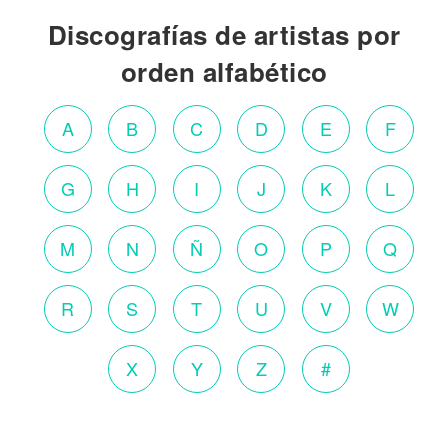
Discografías de artistas por
orden alfabético
A
B
C
D
E
F
G
H
I
J
K
L
M
N
Ñ
O
P
Q
R
S
T
U
V
W
X
Y
Z
#