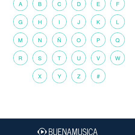
A
B
C
D
E
F
G
H
I
J
K
L
M
N
Ñ
O
P
Q
R
S
T
U
V
W
X
Y
Z
#