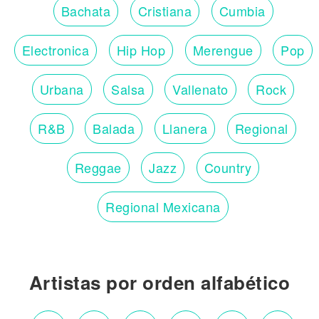
Bachata
Cristiana
Cumbia
Electronica
Hip Hop
Merengue
Pop
Urbana
Salsa
Vallenato
Rock
R&B
Balada
Llanera
Regional
Reggae
Jazz
Country
Regional Mexicana
Artistas por orden alfabético