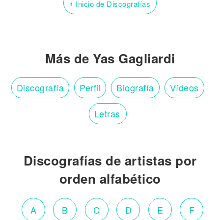
‹
Inicio de Discografías
Más de Yas Gagliardi
Discografía
Perfil
Biografía
Vídeos
Letras
Discografías de artistas por
orden alfabético
A
B
C
D
E
F