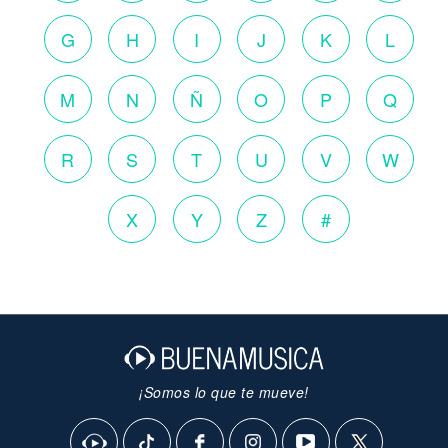
G
H
I
J
K
L
M
N
Ñ
O
P
Q
R
S
T
U
V
W
X
Y
Z
#
¡Somos lo que te mueve!