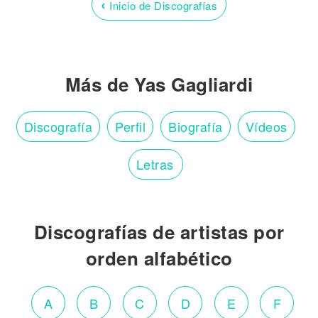
‹
Inicio de Discografías
Más de Yas Gagliardi
Discografía
Perfil
Biografía
Vídeos
Letras
Discografías de artistas por
orden alfabético
A
B
C
D
E
F