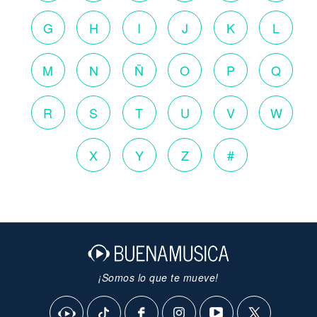
G
H
I
J
K
L
M
N
Ñ
O
P
Q
R
S
T
U
V
W
X
Y
Z
#
¡Somos lo que te mueve!