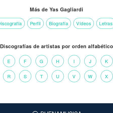
Más de Yas Gagliardi
iscografía
Perfil
Biografía
Vídeos
Letras
Discografías de artistas por orden alfabétic
E
F
G
H
I
J
K
R
S
T
U
V
W
X