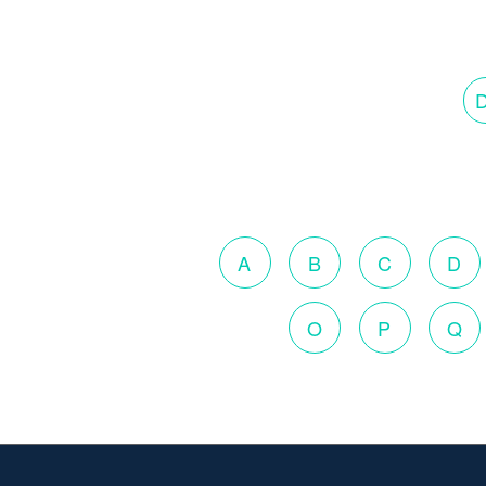
D
A
B
C
D
O
P
Q