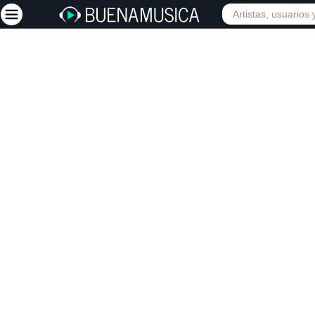
INIC
Iniciar sesión
Registrarse
Inicio
Artistas
Red Social
Música
Vídeos
Discografías
Letras
Conciertos