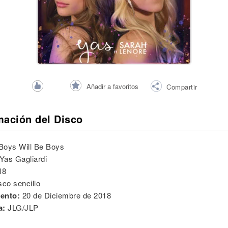
Añadir a favoritos
Compartir
mación del Disco
Boys Will Be Boys
Yas Gagliardi
18
sco sencillo
ento:
20 de Diciembre de 2018
a:
JLG/JLP