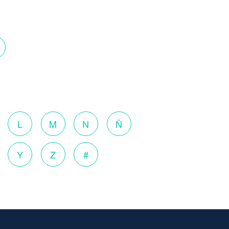
o
L
M
N
Ñ
Y
Z
#