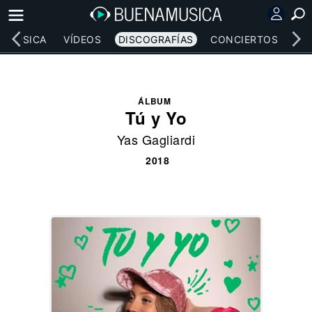
MÚSICA
VÍDEOS
DISCOGRAFÍAS
CONCIERTOS
LE
ÁLBUM
Tú y Yo
Yas Gagliardi
2018