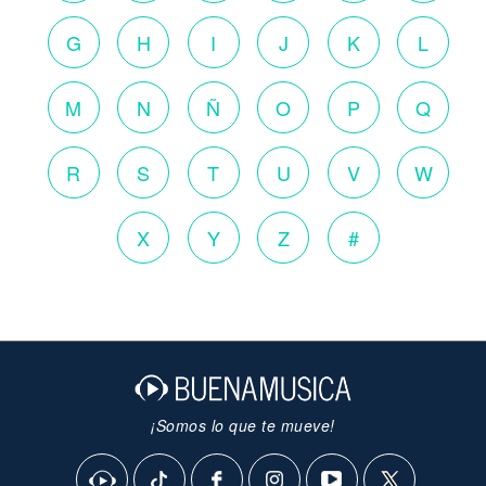
G
H
I
J
K
L
M
N
Ñ
O
P
Q
R
S
T
U
V
W
X
Y
Z
#
¡Somos lo que te mueve!