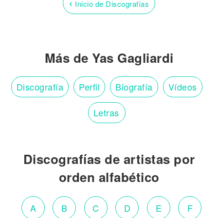
‹
Inicio de Discografías
Más de Yas Gagliardi
Discografía
Perfil
Biografía
Vídeos
Letras
Discografías de artistas por
orden alfabético
A
B
C
D
E
F