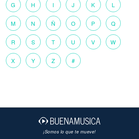
G
H
I
J
K
L
M
N
Ñ
O
P
Q
R
S
T
U
V
W
X
Y
Z
#
¡Somos lo que te mueve!