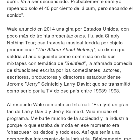
cursi. Va a ser secuenciado. Probablemente seré yo
rapeando solo el 40 por ciento del álbum, pero sacando el
sonido".
Wale anunció en 2014 una gira por Estados Unidos, con
poco más de treinta presentaciones, titulada Simply
Nothing Tour; esa travesía musical tendría por objeto
promocionar
"The Album About Nothing"
, un disco que
saldría al año siguiente como continuación de sus
mixtapes con temática de
"Seinfeld"
, la afamada comedia
de situaciones escrita por los comediantes, actores,
escritores, productores y directores estadounidense
Jerome "Jerry" Seinfeld y Larry David; que se transmitió
como serie por la TV de ese país entre 19989-1998.
Al respecto Wale comentó en Internet: "Era [yo] un gran
fan de Larry David y Jerry Seinfeld. Veía mucho el
programa. Me burlé mucho de la sociedad y la industria
porque lo que estaba de moda en ese momento era
'chasquear los dedos' y todo eso. Así que tenía una
perspectiva interesante de la industria. Básicamente, me