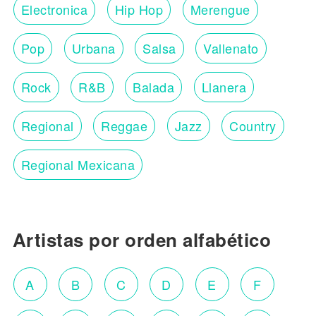
Electronica
Hip Hop
Merengue
Pop
Urbana
Salsa
Vallenato
Rock
R&B
Balada
Llanera
Regional
Reggae
Jazz
Country
Regional Mexicana
Artistas por orden alfabético
A
B
C
D
E
F