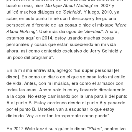
basé en eso, hice
'Mixtape About Nothing'
en 2007 y
utilicé muchos diálogos de
'Seinfeld'
. Y luego, 2010, ya
sabe, en este punto firmé con Interscope y tengo una
perspectiva diferente de las cosas e hice el mixtape
'More
About Nothing'
. Usé más diálogos de
'Seinfeld'
. Ahora,
estamos aquí en 2014, estoy usando muchas cosas
personales y cosas que están sucediendo en mi vida
ahora, así como contenido exclusivo de Jerry Seinfeld y
un poco del programa".
En la misma entrevista, agregó: "Es súper personal [el
disco]. Es como un diario en el que se basa todo mi estilo
de vida. Antes, con mi música, era como el armador con
todas las asas. Ahora solo lo estoy llevando directamente
a la copa. No estoy caminando por la luna para ir del punto
A al punto B. Estoy corriendo desde el punto A y pasando
por el punto B. Ustedes van a escuchar lo que estoy
diciendo. Voy a ser tan transparente como pueda".
En 2017 Wale lanzó su siguiente disco
"Shine"
, contentivo