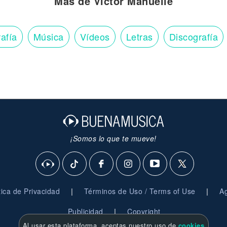
Más de Víctor Manuelle
afía
Música
Vídeos
Letras
Discografía
¡Somos lo que te mueve!
|
|
ítica de Privacidad
Términos de Uso / Terms of Use
Ag
|
Publicidad
Copyright
Al usar esta plataforma, aceptas nuestro uso de
cookies