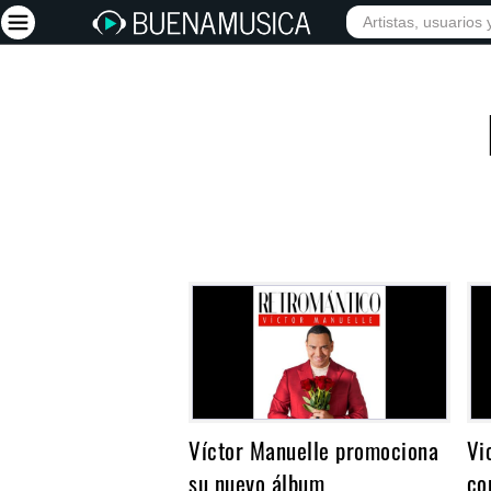
INICIO
ARTISTAS
Iniciar sesión
Registrarse
Inicio
Artistas
Red Social
Música
Vídeos
Discografías
Letras
Víctor Manuelle promociona
Vi
Conciertos
su nuevo álbum
co