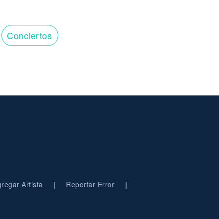
Conciertos
|
|
regar Artista
Reportar Error