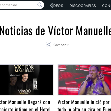
RED SOCIAL
MÚSICA
VÍDEOS
DISCOGRAFÍAS
CON
Noticias de Víctor Manuell
Compartir
ctor Manuelle llegará con
Víctor Manuelle inició por
ncierto íntimo en el Hotel
todo lo alto su gira en Pue