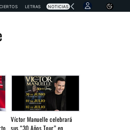
CIERTOS
LETRAS
NOTICIAS
e
Víctor Manuelle celebrará
rto
sus “30 Años Tour” en