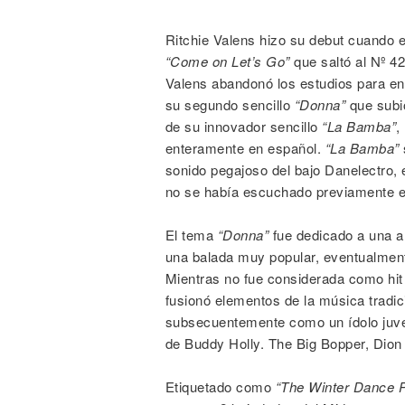
Ritchie Valens hizo su debut cuando e
“Come on Let’s Go”
que saltó al Nº 42
Valens abandonó los estudios para en
su segundo sencillo
“Donna”
que subió
de su innovador sencillo
“La Bamba”
,
enteramente en español.
“La Bamba”
sonido pegajoso del bajo Danelectro, e
no se había escuchado previamente en
El tema
“Donna”
fue dedicado a una a
una balada muy popular, eventualment
Mientras no fue considerada como hi
fusionó elementos de la música tradic
subsecuentemente como un ídolo juveni
de Buddy Holly. The Big Bopper, Dion
Etiquetado como
“The Winter Dance P