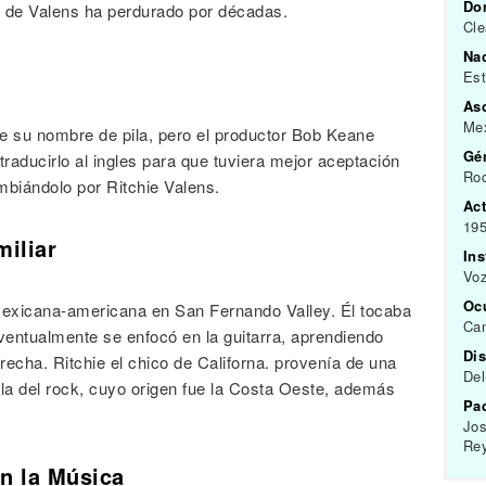
Do
a de Valens ha perdurado por décadas.
Cle
Na
Es
As
Me
 su nombre de pila, pero el productor Bob Keane
Gén
traducirlo al ingles para que tuviera mejor aceptación
Roc
mbiándolo por Ritchie Valens.
Act
195
miliar
In
Voz
Oc
 mexicana-americana en San Fernando Valley. Él tocaba
Can
ventualmente se enfocó en la guitarra, aprendiendo
Dis
recha. Ritchie el chico de Californa. provenía de una
Del
ella del rock, cuyo origen fue la Costa Oeste, además
Pa
Jos
Re
en la Música