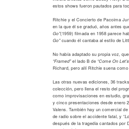
estos shows fueron pautados para toc
Ritchie y el Concierto de Pacoima Jun
en la que él se graduó, años antes q
Go”
(1959) filmada en 1958 parece ha
Go”
cuando él cantaba al estilo de Litt
No había adaptado su propia voz, qu
“Framed”
el lado B de
“Come On Let’s
Richard, pero allí Ritchie suena como
Las otras nuevas ediciones, 36 tracks 
colección, pero llena el resto del pro
como improvisaciones en estudio, gr
y cinco presentaciones desde enero 
Valens. También hay un comercial de
de radio sobre el accidente fatal, y
“L
después de la tragedia cantados por D