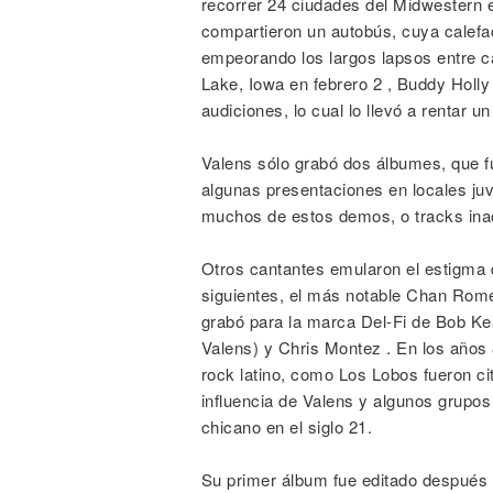
recorrer 24 ciudades del Midwestern 
compartieron un autobús, cuya calefac
empeorando los largos lapsos entre c
Lake, Iowa en febrero 2 , Buddy Holly 
audiciones, lo cual lo llevó a rentar u
Valens sólo grabó dos álbumes, que f
algunas presentaciones en locales ju
muchos de estos demos, o tracks in
Otros cantantes emularon el estigma
siguientes, el más notable Chan Rom
grabó para la marca Del-Fi de Bob K
Valens) y Chris Montez . En los años 
rock latino, como Los Lobos fueron c
influencia de Valens y algunos grupo
chicano en el siglo 21.
Su primer álbum fue editado después d