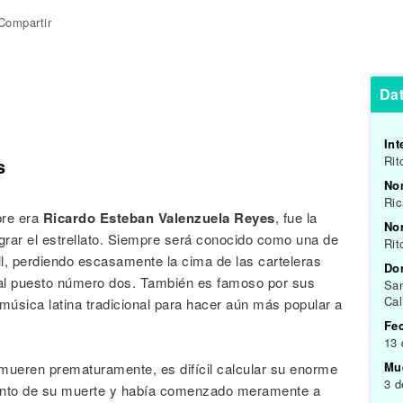
Compartir
Dat
Int
Rit
s
No
Ric
bre era
Ricardo Esteban Valenzuela Reyes
, fue la
Nom
ograr el estrellato. Siempre será conocido como una de
Rit
l, perdiendo escasamente la cima de las carteleras
Do
o al puesto número dos. También es famoso por sus
San
Cal
música latina tradicional para hacer aún más popular a
Fe
13
Mu
ueren prematuramente, es difícil calcular su enorme
3 d
mento de su muerte y había comenzado meramente a