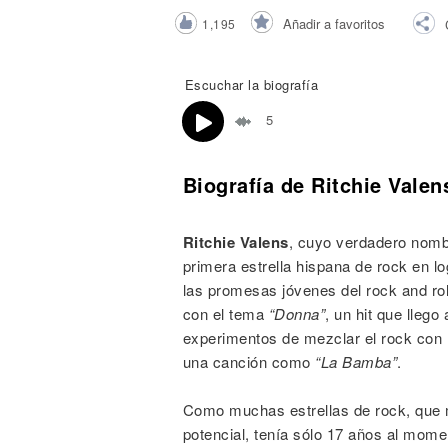
Noticias
Añadir a favoritos
1,195
Escuchar la biografía
5
Biografía de Ritchie Valen
Ritchie Valens
, cuyo verdadero nom
primera estrella hispana de rock en l
las promesas jóvenes del rock and rol
con el tema
“Donna”
, un hit que lleg
experimentos de mezclar el rock con 
una canción como
“La Bamba”
.
Como muchas estrellas de rock, que m
potencial, tenía sólo 17 años al mo